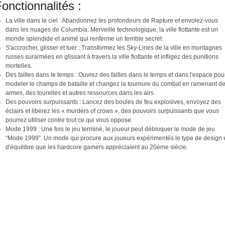
onctionnalités :
La ville dans le ciel : Abandonnez les profondeurs de Rapture et envolez-vous
dans les nuages de Columbia. Merveille technologique, la ville flottante est un
monde splendide et animé qui renferme un terrible secret.
S'accrocher, glisser et tuer : Transformez les Sky-Lines de la ville en montagnes
russes surarmées en glissant à travers la ville flottante et infligez des punitions
mortelles.
Des failles dans le temps : Ouvrez des failles dans le temps et dans l'espace pou
modeler le champs de bataille et changez la tournure du combat en ramenant d
armes, des tourelles et autres ressources dans les airs.
Des pouvoirs surpuissants : Lancez des boules de feu explosives, envoyez des
éclairs et libérez les « murders of crows », des pouvoirs surpuissants que vous
pourrez utiliser contre tout ce qui vous oppose.
Mode 1999 : Une fois le jeu terminé, le joueur peut débloquer le mode de jeu
“Mode 1999”. Un mode qui procure aux joueurs expérimentés le type de design 
d'équilibre que les hardcore gamers appréciaient au 20ème siècle.