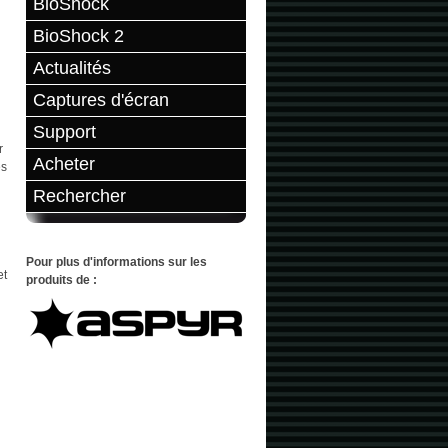
BioShock
BioShock 2
Actualités
Captures d'écran
Support
r
Acheter
es
Rechercher
Pour plus d'informations sur les
et
produits de :