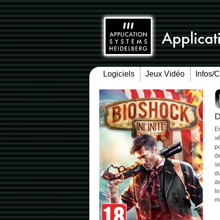
Logiciels
Jeux Vidéo
Infos/
D
E
vé
po
de
se
du
de
lo
me