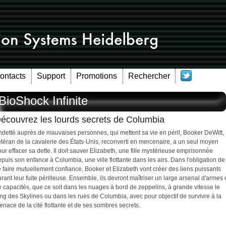
Contacts
Support
Promotions
Rechercher
BioShock Infinite
écouvrez les lourds secrets de Columbia
ndetté auprès de mauvaises personnes, qui mettent sa vie en péril, Booker DeWitt,
téran de la cavalerie des États-Unis, reconverti en mercenaire, a un seul moyen
ur effacer sa dette. Il doit sauver Elizabeth, une fille mystérieuse emprisonnée
puis son enfance à Columbia, une ville flottante dans les airs. Dans l'obligation de
 faire mutuellement confiance, Booker et Elizabeth vont créer des liens puissants
rant leur fuite périlleuse. Ensemble, ils devront maîtriser un large arsenal d'armes 
 capacités, que ce soit dans les nuages à bord de zeppelins, à grande vitesse le
ng des Skylines ou dans les rues de Columbia, avec pour objectif de survivre à la
nace de la cité flottante et de ses sombres secrets.