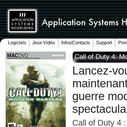
Logiciels
Jeux Vidéo
Infos/Contacts
Support
Pro
Call of Duty 4: 
Lancez-vo
maintenan
guerre mod
spectaculai
Call of Duty 4