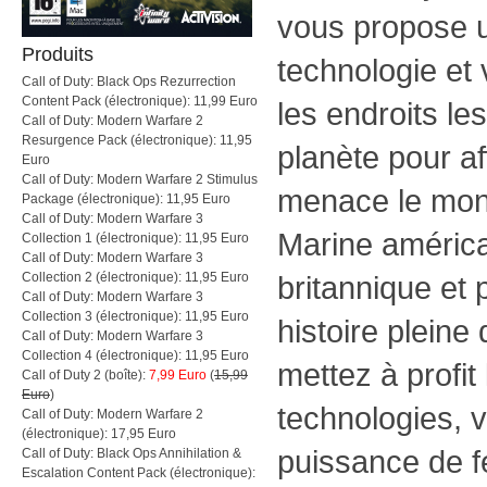
vous propose u
Produits
technologie et
Call of Duty: Black Ops Rezurrection
Content Pack (électronique): 11,99 Euro
les endroits le
Call of Duty: Modern Warfare 2
Resurgence Pack (électronique): 11,95
planète pour af
Euro
Call of Duty: Modern Warfare 2 Stimulus
menace le mon
Package (électronique): 11,95 Euro
Call of Duty: Modern Warfare 3
Marine américa
Collection 1 (électronique): 11,95 Euro
Call of Duty: Modern Warfare 3
Collection 2 (électronique): 11,95 Euro
britannique et
Call of Duty: Modern Warfare 3
Collection 3 (électronique): 11,95 Euro
histoire plein
Call of Duty: Modern Warfare 3
Collection 4 (électronique): 11,95 Euro
mettez à profit
Call of Duty 2 (boîte):
7,99 Euro
(
15,99
Euro
)
technologies, 
Call of Duty: Modern Warfare 2
(électronique): 17,95 Euro
puissance de 
Call of Duty: Black Ops Annihilation &
Escalation Content Pack (électronique):