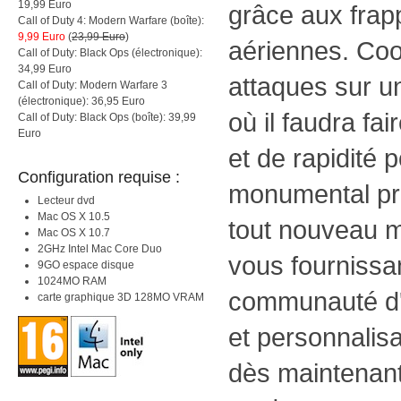
19,99 Euro
grâce aux frapp
Call of Duty 4: Modern Warfare (boîte):
9,99 Euro
(
23,99 Euro
)
aériennes. Co
Call of Duty: Black Ops (électronique):
34,99 Euro
attaques sur u
Call of Duty: Modern Warfare 3
(électronique): 36,95 Euro
où il faudra fa
Call of Duty: Black Ops (boîte): 39,99
Euro
et de rapidité 
Configuration requise :
monumental pr
Lecteur dvd
Mac OS X 10.5
tout nouveau m
Mac OS X 10.7
2GHz Intel Mac Core Duo
vous fournissa
9GO espace disque
1024MO RAM
communauté d'
carte graphique 3D 128MO VRAM
et personnalis
dès maintenant