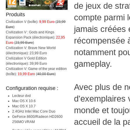
de jeux de strat
Produits
compte parmi l
Civilization V (boîte):
9,99 Euro
(
23,99
jamais créées e
Euro
)
Civilization V : Gods and Kings
Expansion Pack (électronique):
22,95
récompensée à
Euro
(
23,99 Euro
)
Civilization V: Brave New World
notamment pour
(électronique): 23,99 Euro
Civilization V Gold Edition
gameplay.
(électronique): 39,99 Euro
Civilization V: Game of the year edition
(boîte):
19,99 Euro
(
40,00 Euro
)
Avec plus de ne
Configuration requise :
Lecteur dvd
d'exemplaires 
Mac OS X 10.6
Mac OS X 10.7
monde et toujo
2.4GHz Intel Mac Core Duo
GeForce 8600/Radeon HD2600
accueil de la p
256MO VRAM