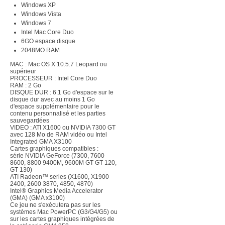
Windows XP
Windows Vista
Windows 7
Intel Mac Core Duo
6GO espace disque
2048MO RAM
MAC : Mac OS X 10.5.7 Leopard ou
supérieur
PROCESSEUR : Intel Core Duo
RAM : 2 Go
DISQUE DUR : 6.1 Go d'espace sur le
disque dur avec au moins 1 Go
d'espace supplémentaire pour le
contenu personnalisé et les parties
sauvegardées
VIDEO : ATI X1600 ou NVIDIA 7300 GT
avec 128 Mo de RAM vidéo ou Intel
Integrated GMA X3100
Cartes graphiques compatibles :
série NVIDIA GeForce (7300, 7600
8600, 8800 9400M, 9600M GT GT 120,
GT 130)
ATI Radeon™ series (X1600, X1900
2400, 2600 3870, 4850, 4870)
Intel® Graphics Media Accelerator
(GMA) (GMA x3100)
Ce jeu ne s'exécutera pas sur les
systèmes Mac PowerPC (G3/G4/G5) ou
sur les cartes graphiques intégrées de