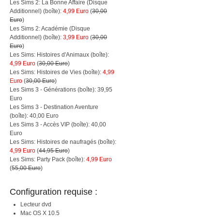
Les Sims 2: La Bonne Affaire (Disque
Additionnel) (boîte):
4,99 Euro
(
30,00
Euro
)
Les Sims 2: Académie (Disque
Additionnel) (boîte):
3,99 Euro
(
30,00
Euro
)
Les Sims: Histoires d'Animaux (boîte):
4,99 Euro
(
30,00 Euro
)
Les Sims: Histoires de Vies (boîte):
4,99
Euro
(
30,00 Euro
)
Les Sims 3 - Générations (boîte): 39,95
Euro
Les Sims 3 - Destination Aventure
(boîte): 40,00 Euro
Les Sims 3 - Accès VIP (boîte): 40,00
Euro
Les Sims: Histoires de naufragés (boîte):
4,99 Euro
(
44,95 Euro
)
Les Sims: Party Pack (boîte):
4,99 Euro
(
55,00 Euro
)
Configuration requise :
Lecteur dvd
Mac OS X 10.5