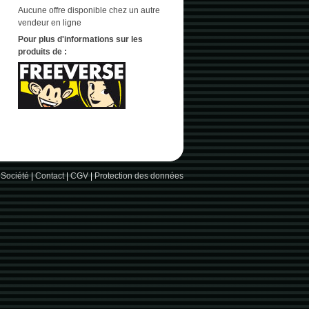
Aucune offre disponible chez un autre
vendeur en ligne
Pour plus d'informations sur les
produits de :
 Société
|
Contact
|
CGV
|
Protection des données