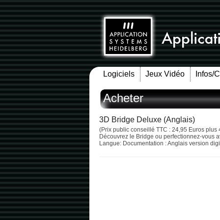
Logiciels
Jeux Vidéo
Infos/
Acheter
3D Bridge Deluxe (Anglais)
(Prix public conseillé TTC : 24,95 Euros plus 
Découvrez le Bridge ou perfectionnez-vous a
Langue: Documentation : Anglais version digit