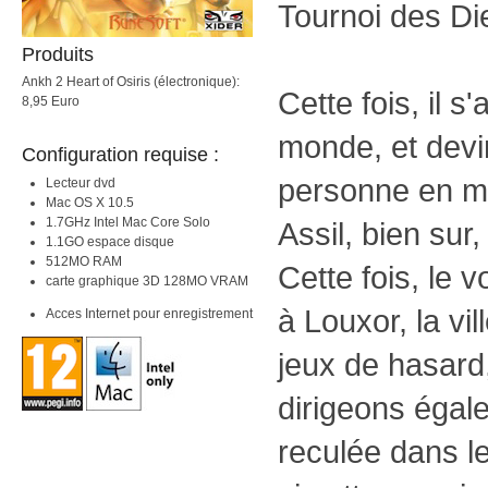
Tournoi des Di
Produits
Ankh 2 Heart of Osiris (électronique):
Cette fois, il s
8,95 Euro
monde, et devin
Configuration requise :
personne en mes
Lecteur dvd
Mac OS X 10.5
1.7GHz Intel Mac Core Solo
Assil, bien sur,
1.1GO espace disque
512MO RAM
Cette fois, le
carte graphique 3D 128MO VRAM
à Louxor, la vi
Acces Internet pour enregistrement
jeux de hasard
dirigeons égal
reculée dans l