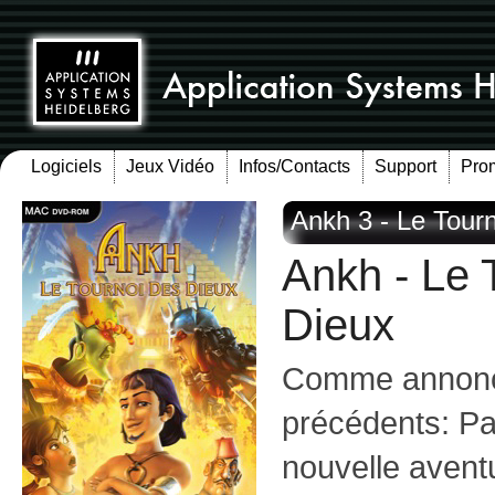
Logiciels
Jeux Vidéo
Infos/Contacts
Support
Pro
Ankh 3 - Le Tour
Ankh - Le 
Dieux
Comme annoncé
précédents: Par
nouvelle avent