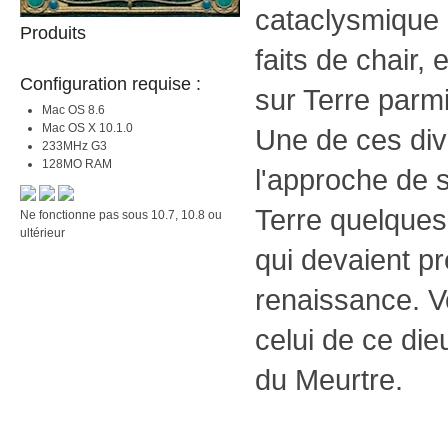
cataclysmique 
Produits
faits de chair,
Configuration requise :
sur Terre parmi
Mac OS 8.6
Mac OS X 10.1.0
Une de ces divi
233MHz G3
128MO RAM
l'approche de s
Terre quelques
Ne fonctionne pas sous 10.7, 10.8 ou
ultérieur
qui devaient p
renaissance. Vo
celui de ce die
du Meurtre.