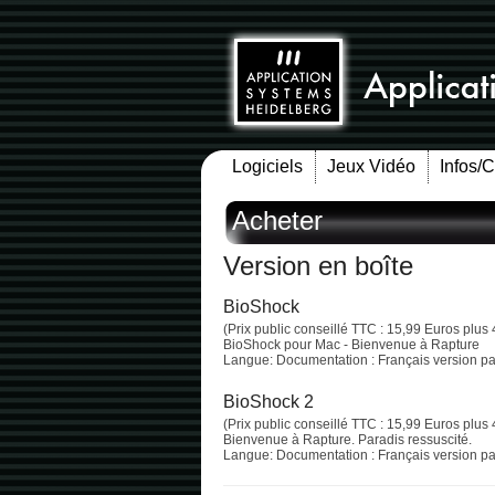
Logiciels
Jeux Vidéo
Infos/
Acheter
Version en boîte
BioShock
(Prix public conseillé TTC : 15,99 Euros plus 
BioShock pour Mac - Bienvenue à Rapture
Langue: Documentation : Français version pap
BioShock 2
(Prix public conseillé TTC : 15,99 Euros plus 
Bienvenue à Rapture. Paradis ressuscité.
Langue: Documentation : Français version pap