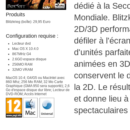
dédié à la Se
Produits
Mondiale. Blitz
Blitzkrieg (boîte): 29,95 Euro
2D/3D performa
Configuration requise :
défiler à l'écr
Lecteur dvd
Mac OS X 10.4.0
d'unités parfa
867MHz G4
2.6GO espace disque
animées en 3D 
256MO RAM
32MO VRAM
conservent le d
MacOS 10.4; G4/G5 ou MacIntel avec
860 Mhz; 256 Mo RAM; 32 Mo Carte
la 2D. Le résul
Graphique (GMA 950 sera supporté); 2,6
Go d'espace disque dur libre; Lecteur de
DVD-ROM; Accès Internet
et donne lieu 
spectaculaires 