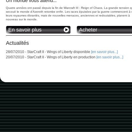
Un monde vous attend...
Quatre années ont passé depuis la fin de Warcraft III : Reign of Chaos. La grande tension q
secoué le monde d'Azeroth retombe enfin. Les races épuisées par la guerre commencent à r
leurs royaumes ébranlés, mais de nouvelles menaces, anciennes et redoutables, planent à
nouveau sur le monde.
En savoir plus
Acheter
Actualités
28/07/2010 - StarCraft II - Wings of Liberty disponible
[en savoir plus...]
20/07/2010 - StarCraft II - Wings of Liberty en production
[en savoir plus...]