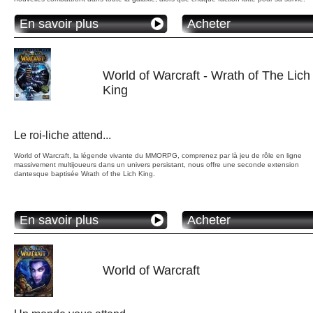
En savoir plus
Acheter
World of Warcraft - Wrath of The Lich
King
Le roi-liche attend...
World of Warcraft, la légende vivante du MMORPG, comprenez par là jeu de rôle en ligne
massivement multijoueurs dans un univers persistant, nous offre une seconde extension
dantesque baptisée Wrath of the Lich King.
En savoir plus
Acheter
World of Warcraft