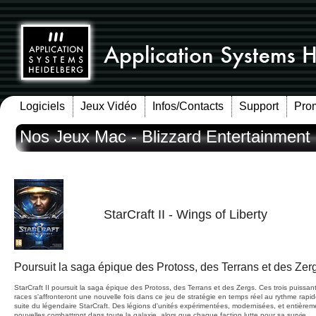
Logiciels
Jeux Vidéo
Infos/Contacts
Support
Pro
Nos Jeux Mac - Blizzard Entertainment
StarCraft II - Wings of Liberty
Poursuit la saga épique des Protoss, des Terrans et des Zer
StarCraft II poursuit la saga épique des Protoss, des Terrans et des Zergs. Ces trois puissan
races s'affronteront une nouvelle fois dans ce jeu de stratégie en temps réel au rythme rapid
suite du légendaire StarCraft. Des légions d'unités expérimentées, modernisées, et entièrem
nouvelles combattront dans toute la galaxie, alors que chaque faction lutte pour sa survie.