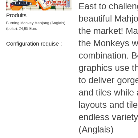
East to challe
Produits
beautiful Mahj
Burning Monkey Mahjong (Anglais)
the market! Ma
(boîte): 24,95 Euro
the Monkeys w
Configuration requise :
combination. 
graphics use t
to deliver gor
and tiles while
layouts and til
endless variety
(Anglais)