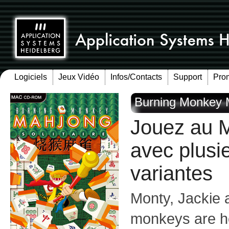
Logiciels
Jeux Vidéo
Infos/Contacts
Support
Pro
Burning Monkey M
Jouez au 
avec plusie
variantes
Monty, Jackie
monkeys are he