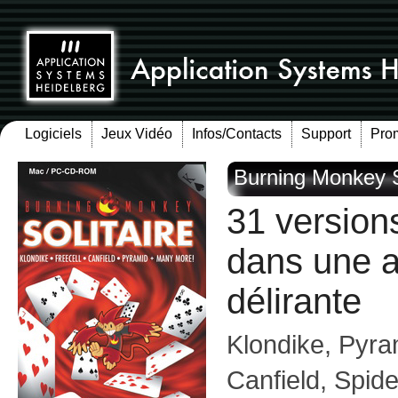
Logiciels
Jeux Vidéo
Infos/Contacts
Support
Pro
Burning Monkey So
31 versions
dans une 
délirante
Klondike, Pyra
Canfield, Spide