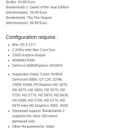
(boîte): 24,99 Euro
Borderlands 2: Game of the Year Edition
(électronique): 39,99 Euro
Borderlands: The Pre-Sequel
(électronique): 49,99 Euro
Configuration requise :
Mac OS X 10.7
2.2GHz Intel Mac Core Duo
15GO espace disque
4096MO RAM
GeForce 8800/Radeon HD3870
Supported Video Cards: NVIDIA
GeForce® 8800, GT 120, 320M,
330M, 650M, ATI Radeon HD 3870,
HD 4670, HD 4850, HD 5670, HD
5750, HD 5770, HD 5870, HD 6630,
HD 6490, HD 6750, HD 6770, HD
6970 Intel HD Graphics 3000, 4000
Gamepad support: Borderlands 2
supports the Xbox 360 wired
gamepad only.
Other Requirements: Initial