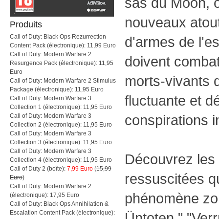
sas du Moon, 
nouveaux atout
Produits
Call of Duty: Black Ops Rezurrection
d'armes de l'e
Content Pack (électronique): 11,99 Euro
Call of Duty: Modern Warfare 2
doivent combat
Resurgence Pack (électronique): 11,95
Euro
morts-vivants 
Call of Duty: Modern Warfare 2 Stimulus
Package (électronique): 11,95 Euro
fluctuante et d
Call of Duty: Modern Warfare 3
Collection 1 (électronique): 11,95 Euro
conspirations i
Call of Duty: Modern Warfare 3
Collection 2 (électronique): 11,95 Euro
Call of Duty: Modern Warfare 3
Collection 3 (électronique): 11,95 Euro
Call of Duty: Modern Warfare 3
Découvrez les 
Collection 4 (électronique): 11,95 Euro
Call of Duty 2 (boîte):
7,99 Euro
(
15,99
ressuscitées qu
Euro
)
Call of Duty: Modern Warfare 2
phénomène zom
(électronique): 17,95 Euro
Call of Duty: Black Ops Annihilation &
Escalation Content Pack (électronique):
Üntoten," "Ver