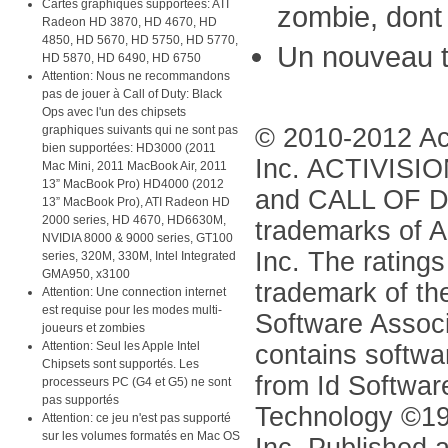
Cartes graphiques supportées: ATI
zombie, dont t
Radeon HD 3870, HD 4670, HD
4850, HD 5670, HD 5750, HD 5770,
Un nouveau 
HD 5870, HD 6490, HD 6750
Attention: Nous ne recommandons
pas de jouer à Call of Duty: Black
Ops avec l'un des chipsets
graphiques suivants qui ne sont pas
© 2010-2012 Act
bien supportées: HD3000 (2011
Inc. ACTIVISI
Mac Mini, 2011 MacBook Air, 2011
13” MacBook Pro) HD4000 (2012
and CALL OF 
13” MacBook Pro), ATI Radeon HD
2000 series, HD 4670, HD6630M,
trademarks of Ac
NVIDIA 8000 & 9000 series, GT100
Inc. The ratings
series, 320M, 330M, Intel Integrated
GMA950, x3100
trademark of th
Attention: Une connection internet
est requise pour les modes multi-
Software Associ
joueurs et zombies
Attention: Seul les Apple Intel
contains softwa
Chipsets sont supportés. Les
from Id Software
processeurs PC (G4 et G5) ne sont
pas supportés
Technology ©19
Attention: ce jeu n'est pas supporté
sur les volumes formatés en Mac OS
Inc. Published a