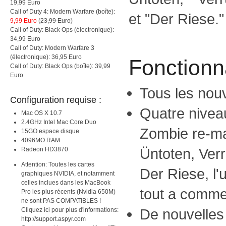
19,99 Euro
Call of Duty 4: Modern Warfare (boîte):
et "Der Riese."
9,99 Euro
(
23,99 Euro
)
Call of Duty: Black Ops (électronique):
34,99 Euro
Call of Duty: Modern Warfare 3
(électronique): 36,95 Euro
Fonctionna
Call of Duty: Black Ops (boîte): 39,99
Euro
Tous les nou
Configuration requise :
Quatre niveau
Mac OS X 10.7
2.4GHz Intel Mac Core Duo
Zombie re-ma
15GO espace disque
4096MO RAM
Üntoten, Ver
Radeon HD3870
Attention: Toutes les cartes
Der Riese, l'
graphiques NVIDIA, et notamment
celles inclues dans les MacBook
tout a comm
Pro les plus récents (Nvidia 650M)
ne sont PAS COMPATIBLES !
De nouvelles
Cliquez ici pour plus d'informations:
http://support.aspyr.com