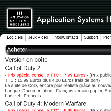
Logiciels
Jeux Vidéo
Infos/Contacts
Support
Pro
Acheter
Version en boîte
Call of Duty 2
- Prix spécial conseillé TTC : 7,99 Euros -
(Prix publi
TTC : 15,99 Euros plus 4,00 Euros frais de port)
La suite de CoD, encore plus réaliste grâce au nouv
Langue: Documentation : Français version papier, Emb
Logiciel : Français
Call of Duty 4: Modern Warfare
- Prix spécial conseillé TTC : 9,99 Euros -
(Prix publi