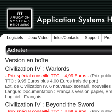
Logiciels
Jeux Vidéo
Infos/Contacts
Support
Pro
Acheter
Version en boîte
Civilization IV : Warlords
- Prix spécial conseillé TTC : 4,99 Euros -
(Prix publi
TTC : 9,95 Euros plus 4,00 Euros frais de port)
Ext. de Civilization IV, 6 nouveaux scenarii, nouvelles 
Langue: Documentation : Français version papier, Emb
Logiciel : Français
Civilization IV : Beyond the Sword
- Prix spécial conseillé TTC : 4,99 Euros -
(Prix publi