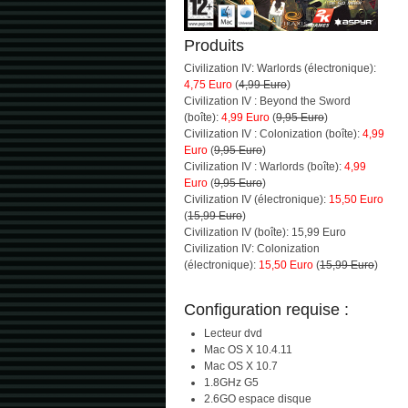
Produits
Civilization IV: Warlords (électronique):
4,75 Euro
(
4,99 Euro
)
Civilization IV : Beyond the Sword
(boîte):
4,99 Euro
(
9,95 Euro
)
Civilization IV : Colonization (boîte):
4,99
Euro
(
9,95 Euro
)
Civilization IV : Warlords (boîte):
4,99
Euro
(
9,95 Euro
)
Civilization IV (électronique):
15,50 Euro
(
15,99 Euro
)
Civilization IV (boîte): 15,99 Euro
Civilization IV: Colonization
(électronique):
15,50 Euro
(
15,99 Euro
)
Configuration requise :
Lecteur dvd
Mac OS X 10.4.11
Mac OS X 10.7
1.8GHz G5
2.6GO espace disque