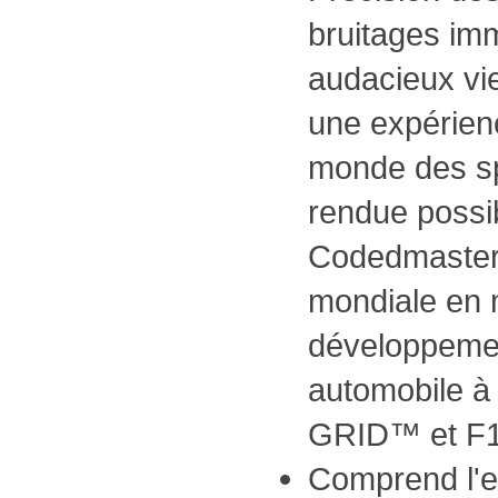
bruitages imm
audacieux vi
une expérien
monde des s
rendue possib
Codedmasters
mondiale en 
développemen
automobile à 
GRID™ et F
Comprend l'