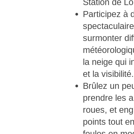
Station de Lo
Participez à 
spectaculair
surmonter dif
météorologiq
la neige qui i
et la visibilité.
Brûlez un pe
prendre les a
roues, et en
points tout e
foules en m