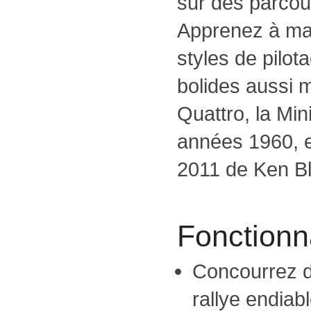
sur des parcou
Apprenez à maît
styles de pilot
bolides aussi 
Quattro, la Mi
années 1960, 
2011 de Ken Bl
Fonctionna
Concourrez d
rallye endiab