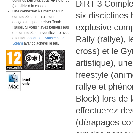
volumes formatés sous HFS étendu
DiRT 3 Complet
(sensible à la casse).
Une connexion à l'Internet et un
six disciplines
compte Steam gratuit sont
obligatoires pour activer Tomb
explosive com
Raider. Si vous n'avez toujours pas
de compte Steam, veuillez lire avec
Rally (rallye), 
attention
Accord de Souscription
Steam
avant d'acheter le jeu.
cross) et le G
artistique), u
freestyle (anim
rallye et phé
Block) lors de 
effectuerez des
(dérapages cont