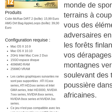
monde de spor
Produits
terrains à coupe
Colin McRae DiRT 2 (boîte): 15,99 Euro
vous des élém
AMG Dirt Bag AppleLoops (boîte): 39,00
Euro
adversaires en
Configuration requise :
les forêts finl
Mac OS X 10.9
Mac OS X 10.10
vos dérapages 
2GHz Intel Mac Core 2 Duo
15GO espace disque
montagnes ver
4096MO RAM
256MO VRAM
soulevant des t
Les cartes graphiques suivantes ne
sont pas supportées : ATI X1xxx
poussière dans
series, ATI HD2xxx series et Intel
GMA series, Intel HD3000, NVIDIA
africaines.
7xxx series, NVIDIA 8xxx series,
NVIDIA 9xxx series et NVIDIA 3xx
series.
Ce jeu n'est pas compatible avec les