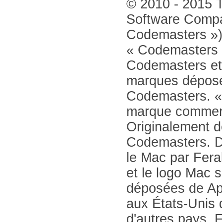
© 2010 - 2015 
Software Compa
Codemasters »).
« Codemasters 
Codemasters et
marques déposé
Codemasters. «
marque commerc
Originalement d
Codemasters. D
le Mac par Feral
et le logo Mac 
déposées de App
aux États-Unis 
d'autres pays. F