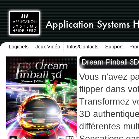
Logiciels
Jeux Vidéo
Infos/Contacts
Support
Pro
Dream Pinball 3D
Vous n'avez pa
flipper dans vo
Transformez vo
3D authentique
différentes mul
Sensations gar