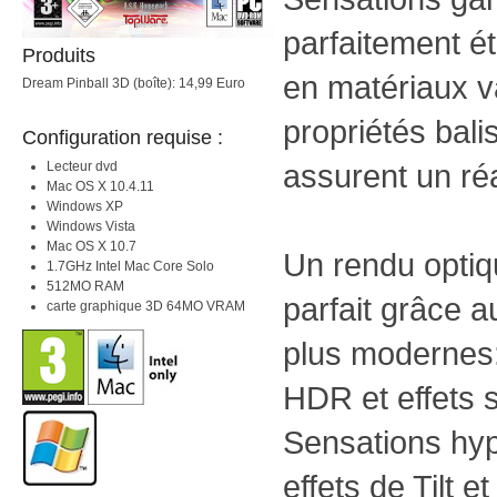
parfaitement ét
Produits
en matériaux v
Dream Pinball 3D (boîte): 14,99 Euro
propriétés bali
Configuration requise :
assurent un ré
Lecteur dvd
Mac OS X 10.4.11
Windows XP
Windows Vista
Mac OS X 10.7
Un rendu optiq
1.7GHz Intel Mac Core Solo
512MO RAM
parfait grâce a
carte graphique 3D 64MO VRAM
plus modernes: 
HDR et effets 
Sensations hyp
effets de Tilt e