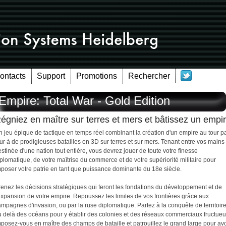
Contacts
Support
Promotions
Rechercher
Empire: Total War - Gold Edition
égniez en maître sur terres et mers et bâtissez un empi
 jeu épique de tactique en temps réel combinant la création d'un empire au tour p
ur à de prodigieuses batailles en 3D sur terres et sur mers. Tenant entre vos mains 
stinée d'une nation tout entière, vous devrez jouer de toute votre finesse
plomatique, de votre maîtrise du commerce et de votre supériorité militaire pour
mposer votre patrie en tant que puissance dominante du 18e siècle.
enez les décisions stratégiques qui feront les fondations du développement et de
expansion de votre empire. Repoussez les limites de vos frontières grâce aux
mpagnes d'invasion, ou par la ruse diplomatique. Partez à la conquête de territoir
u delà des océans pour y établir des colonies et des réseaux commerciaux fructueu
posez-vous en maître des champs de bataille et patrouillez le grand large pour avo