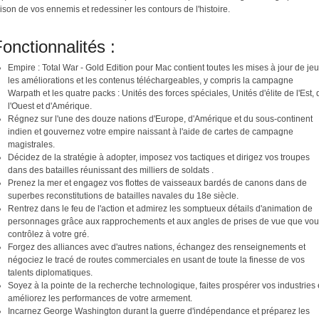
ison de vos ennemis et redessiner les contours de l'histoire.
onctionnalités :
Empire : Total War - Gold Edition pour Mac contient toutes les mises à jour de jeu
les améliorations et les contenus téléchargeables, y compris la campagne
Warpath et les quatre packs : Unités des forces spéciales, Unités d'élite de l'Est, 
l'Ouest et d'Amérique.
Régnez sur l'une des douze nations d'Europe, d'Amérique et du sous-continent
indien et gouvernez votre empire naissant à l'aide de cartes de campagne
magistrales.
Décidez de la stratégie à adopter, imposez vos tactiques et dirigez vos troupes
dans des batailles réunissant des milliers de soldats .
Prenez la mer et engagez vos flottes de vaisseaux bardés de canons dans de
superbes reconstitutions de batailles navales du 18e siècle.
Rentrez dans le feu de l'action et admirez les somptueux détails d'animation de
personnages grâce aux rapprochements et aux angles de prises de vue que vou
contrôlez à votre gré.
Forgez des alliances avec d'autres nations, échangez des renseignements et
négociez le tracé de routes commerciales en usant de toute la finesse de vos
talents diplomatiques.
Soyez à la pointe de la recherche technologique, faites prospérer vos industries 
améliorez les performances de votre armement.
Incarnez George Washington durant la guerre d'indépendance et préparez les