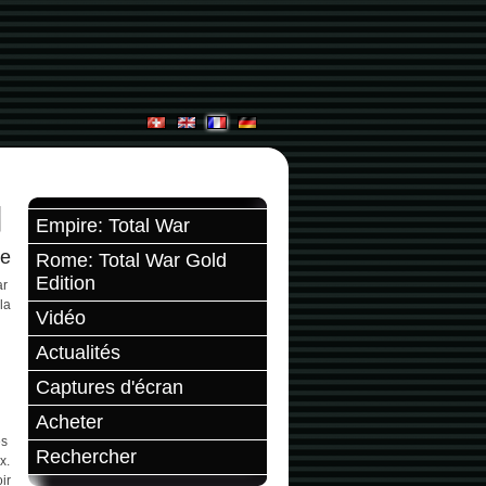
Empire: Total War
re
Rome: Total War Gold
Edition
ar
la
Vidéo
Actualités
Captures d'écran
Acheter
es
Rechercher
x.
ir