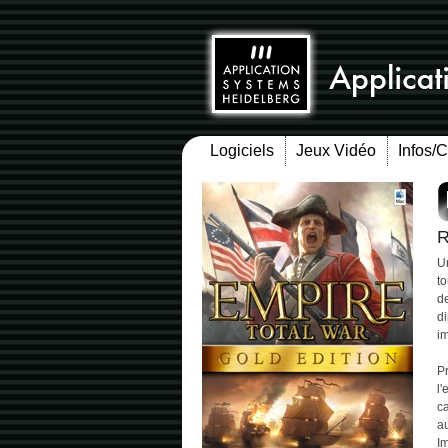
Logiciels
Jeux Vidéo
Infos/
R
Un
to
de
di
i
Pr
l'
ca
a
Im