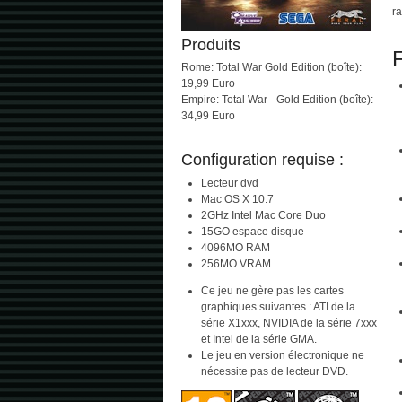
ra
Produits
F
Rome: Total War Gold Edition (boîte):
19,99 Euro
Empire: Total War - Gold Edition (boîte):
34,99 Euro
Configuration requise :
Lecteur dvd
Mac OS X 10.7
2GHz Intel Mac Core Duo
15GO espace disque
4096MO RAM
256MO VRAM
Ce jeu ne gère pas les cartes
graphiques suivantes : ATI de la
série X1xxx, NVIDIA de la série 7xxx
et Intel de la série GMA.
Le jeu en version électronique ne
nécessite pas de lecteur DVD.