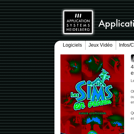
Logiciels
Jeux Vidéo
Infos/
4
e
L
O
o
e
Qu
e