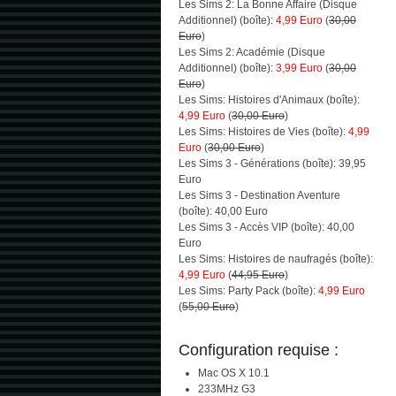
Les Sims 2: La Bonne Affaire (Disque
Additionnel) (boîte):
4,99 Euro
(
30,00
Euro
)
Les Sims 2: Académie (Disque
Additionnel) (boîte):
3,99 Euro
(
30,00
Euro
)
Les Sims: Histoires d'Animaux (boîte):
4,99 Euro
(
30,00 Euro
)
Les Sims: Histoires de Vies (boîte):
4,99
Euro
(
30,00 Euro
)
Les Sims 3 - Générations (boîte): 39,95
Euro
Les Sims 3 - Destination Aventure
(boîte): 40,00 Euro
Les Sims 3 - Accès VIP (boîte): 40,00
Euro
Les Sims: Histoires de naufragés (boîte):
4,99 Euro
(
44,95 Euro
)
Les Sims: Party Pack (boîte):
4,99 Euro
(
55,00 Euro
)
Configuration requise :
Mac OS X 10.1
233MHz G3