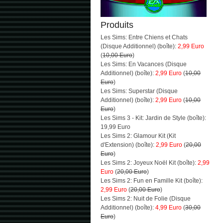
Produits
Les Sims: Entre Chiens et Chats
(Disque Additionnel) (boîte):
2,99 Euro
(
10,00 Euro
)
Les Sims: En Vacances (Disque
Additionnel) (boîte):
2,99 Euro
(
10,00
Euro
)
Les Sims: Superstar (Disque
Additionnel) (boîte):
2,99 Euro
(
10,00
Euro
)
Les Sims 3 - Kit: Jardin de Style (boîte):
19,99 Euro
Les Sims 2: Glamour Kit (Kit
d'Extension) (boîte):
2,99 Euro
(
20,00
Euro
)
Les Sims 2: Joyeux Noël Kit (boîte):
2,99
Euro
(
20,00 Euro
)
Les Sims 2: Fun en Famille Kit (boîte):
2,99 Euro
(
20,00 Euro
)
Les Sims 2: Nuit de Folie (Disque
Additionnel) (boîte):
4,99 Euro
(
30,00
Euro
)