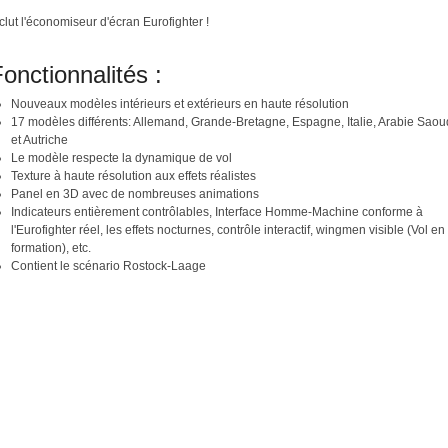
clut l'économiseur d'écran Eurofighter !
onctionnalités :
Nouveaux modèles intérieurs et extérieurs en haute résolution
17 modèles différents: Allemand, Grande-Bretagne, Espagne, Italie, Arabie Saou
et Autriche
Le modèle respecte la dynamique de vol
Texture à haute résolution aux effets réalistes
Panel en 3D avec de nombreuses animations
Indicateurs entièrement contrôlables, Interface Homme-Machine conforme à
l'Eurofighter réel, les effets nocturnes, contrôle interactif, wingmen visible (Vol en
formation), etc.
Contient le scénario Rostock-Laage