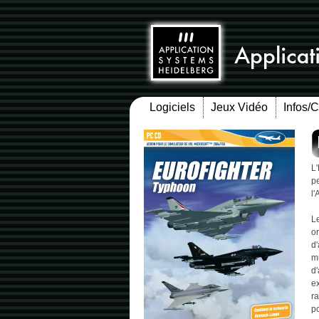
Logiciels
Jeux Vidéo
Infos/
L'
p
l'
L
or
d'
mu
d'
ex
ra
po