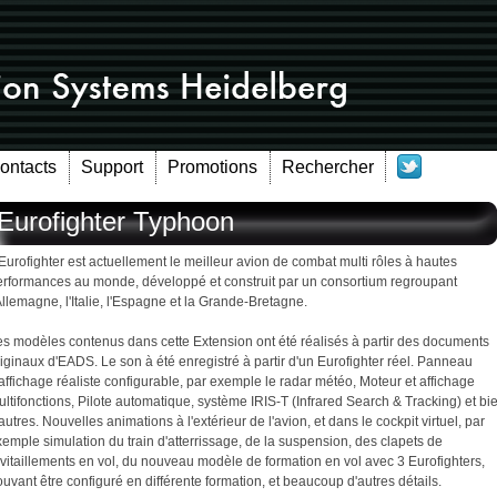
Contacts
Support
Promotions
Rechercher
Eurofighter Typhoon
Eurofighter est actuellement le meilleur avion de combat multi rôles à hautes
erformances au monde, développé et construit par un consortium regroupant
Allemagne, l'Italie, l'Espagne et la Grande-Bretagne.
es modèles contenus dans cette Extension ont été réalisés à partir des documents
iginaux d'EADS. Le son à été enregistré à partir d'un Eurofighter réel. Panneau
affichage réaliste configurable, par exemple le radar météo, Moteur et affichage
ltifonctions, Pilote automatique, système IRIS-T (Infrared Search & Tracking) et bi
autres. Nouvelles animations à l'extérieur de l'avion, et dans le cockpit virtuel, par
emple simulation du train d'atterrissage, de la suspension, des clapets de
vitaillements en vol, du nouveau modèle de formation en vol avec 3 Eurofighters,
uvant être configuré en différente formation, et beaucoup d'autres détails.