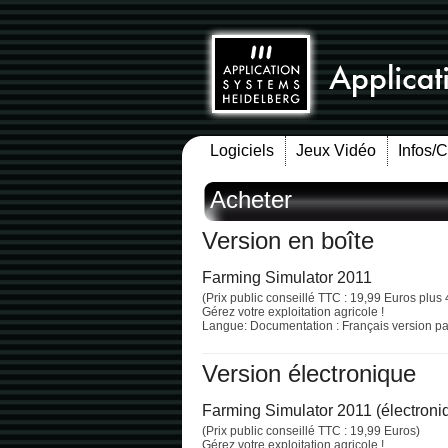
Logiciels
Jeux Vidéo
Infos/
Acheter
Version en boîte
Farming Simulator 2011
(Prix public conseillé TTC : 19,99 Euros plus 
Gérez votre exploitation agricole !
Langue: Documentation : Français version pap
Version électronique
Farming Simulator 2011 (électroni
(Prix public conseillé TTC : 19,99 Euros)
Gérez votre exploitation agricole !