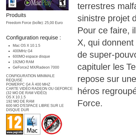
terrestres malf
Produits
sinistre projet 
Freedom Force (boîte): 25,00 Euro
Pour ce faire, i
Configuration requise :
X, qui donnent
Mac OS X 10.1.5
400MHz G4
de super-pouvoi
600MO espace disque
192MO RAM
capituler les T
GeForce2 MX/Radeon 7000
CONFIGURATION MINIMALE
repose sur une
REQUISE
POWERPC G4 À 400 MHZ
héros regroup
CARTE VIDÉO RADEON OU GEFORCE
(32 MO DE RAM VIDÉO)
OS X 10.1.5
Force.
192 MO DE RAM
600 MO D'ESPACE LIBRE SUR LE
DISQUE DUR