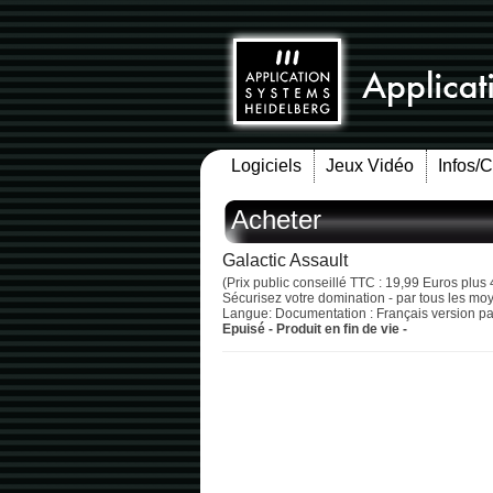
Logiciels
Jeux Vidéo
Infos/
Acheter
Galactic Assault
(Prix public conseillé TTC : 19,99 Euros plus 
Sécurisez votre domination - par tous les m
Langue: Documentation : Français version pap
Epuisé - Produit en fin de vie -