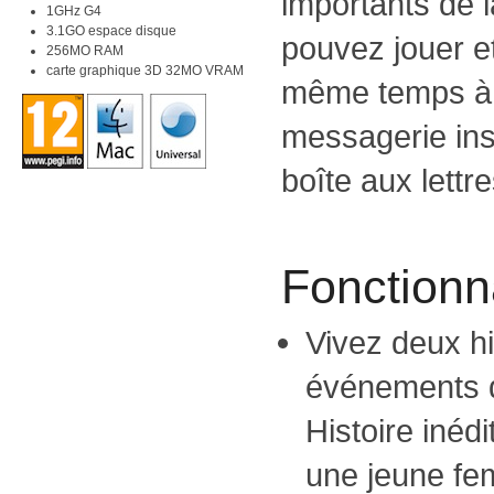
importants de l
1GHz G4
3.1GO espace disque
pouvez jouer e
256MO RAM
carte graphique 3D 32MO VRAM
même temps à 
messagerie ins
boîte aux lettr
Fonctionna
Vivez deux hi
événements 
Histoire inédi
une jeune fe