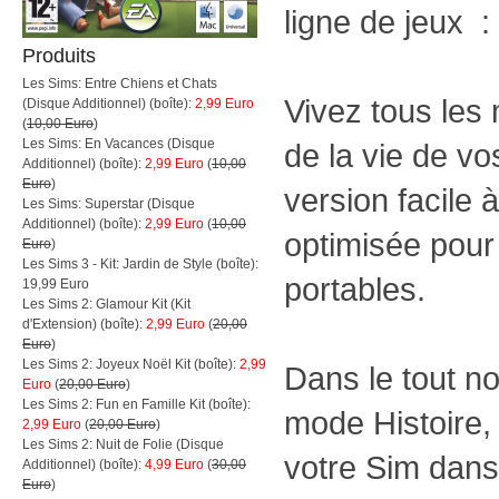
ligne de jeux 
Produits
Les Sims: Entre Chiens et Chats
Vivez tous les
(Disque Additionnel) (boîte):
2,99 Euro
(
10,00 Euro
)
Les Sims: En Vacances (Disque
de la vie de v
Additionnel) (boîte):
2,99 Euro
(
10,00
Euro
)
version facile 
Les Sims: Superstar (Disque
Additionnel) (boîte):
2,99 Euro
(
10,00
optimisée pour
Euro
)
Les Sims 3 - Kit: Jardin de Style (boîte):
portables.
19,99 Euro
Les Sims 2: Glamour Kit (Kit
d'Extension) (boîte):
2,99 Euro
(
20,00
Euro
)
Les Sims 2: Joyeux Noël Kit (boîte):
2,99
Dans le tout n
Euro
(
20,00 Euro
)
Les Sims 2: Fun en Famille Kit (boîte):
mode Histoire
2,99 Euro
(
20,00 Euro
)
Les Sims 2: Nuit de Folie (Disque
votre Sim dans
Additionnel) (boîte):
4,99 Euro
(
30,00
Euro
)