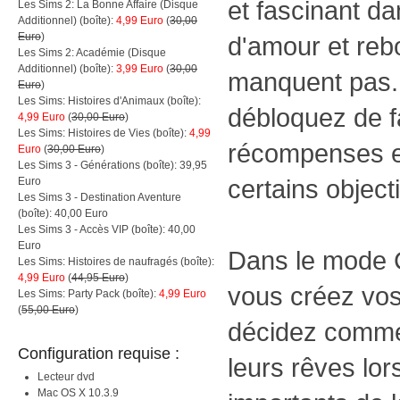
et fascinant da
Les Sims 2: La Bonne Affaire (Disque
Additionnel) (boîte):
4,99 Euro
(
30,00
Euro
)
d'amour et re
Les Sims 2: Académie (Disque
Additionnel) (boîte):
3,99 Euro
(
30,00
manquent pas. A
Euro
)
Les Sims: Histoires d'Animaux (boîte):
débloquez de f
4,99 Euro
(
30,00 Euro
)
Les Sims: Histoires de Vies (boîte):
4,99
récompenses e
Euro
(
30,00 Euro
)
Les Sims 3 - Générations (boîte): 39,95
certains objecti
Euro
Les Sims 3 - Destination Aventure
(boîte): 40,00 Euro
Les Sims 3 - Accès VIP (boîte): 40,00
Euro
Dans le mode C
Les Sims: Histoires de naufragés (boîte):
4,99 Euro
(
44,95 Euro
)
vous créez vos
Les Sims: Party Pack (boîte):
4,99 Euro
(
55,00 Euro
)
décidez commen
Configuration requise :
leurs rêves lo
Lecteur dvd
Mac OS X 10.3.9