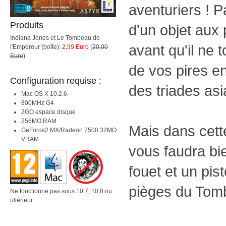
aventuriers ! P
Produits
d'un objet aux
Indiana Jones et Le Tombeau de
avant qu'il ne 
l'Empereur (boîte):
2,99 Euro
(
20,00
Euro
)
de vos pires e
Configuration requise :
des triades asi
Mac OS X 10.2.6
800MHz G4
2GO espace disque
256MO RAM
Mais dans cette
GeForce2 MX/Radeon 7500 32MO
VRAM
vous faudra bi
fouet et un pis
pièges du Tom
Ne fonctionne pas sous 10.7, 10.8 ou
ultérieur