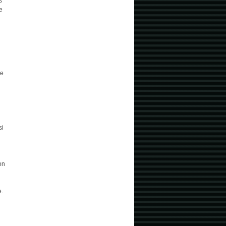
s
e
ne
si
on
e.