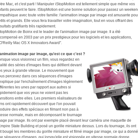
tre Mac, et c'est parti ! Manipuler iStopMotion est tellement simple que même vos
nfants peuvent le faire. IStopMotion est une bonne solution pour passez un weeke
ympathique avec toute votre famille: l'animation image par image est amusante pou
tits et grands. Elle vous fera travailler votre imagination, tout en vous offrant des
sultats gratifiants très rapidement.
topMotion de Boinx est le leader de l'animation image par image. Il a été
compensé en 2003 par un prix prestigieux pour les logiciels et les applications,
'O'Reilly Mac OS X Innovators Award".
'animation image par image, qu'est ce que c'est ?
orsque vous visionnez un film, vous regardez en
alité des séries d'images fixes qui défilent devant
os yeux à grande vitesse. Le mouvement que
ous percevez dans ces séquences d'images
'explique par l'enchaînement d'images légèrement
fférentes les unes par rapport aux autres si
apidement que vos yeux ne voient pas les
ansitions entre elles. Les premiers réalisateurs de
lms ont rapidement découvert que l'on pouvait
oduire des effets spéciaux en filmant non pas à
itesse normale, mais en décomposant le tournage
mage par image. Ils ont par exemple placé devant leur caméra une maquette de
Empire State Building et posé un gorille miniature dessus. Lors du tournage, ils ont
it bougé les membres du gorille miniature et filmé image par image, ce qui a donné
ne séquence d'images, qui lorsqu'elle est visionnée en vitesse normale donne