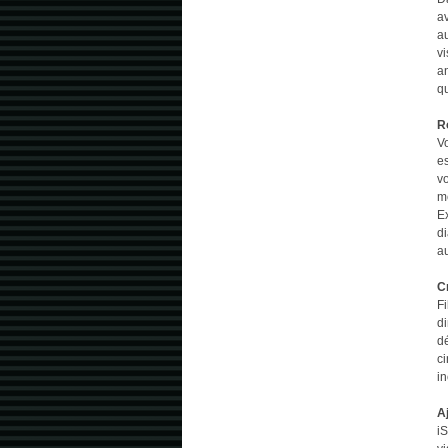
a
au
vi
a
q
R
V
e
vo
mê
Ex
d
au
C
Fi
di
dé
ci
in
Aj
iS