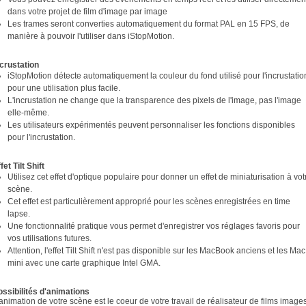
dans votre projet de film d'image par image
Les trames seront converties automatiquement du format PAL en 15 FPS, de
manière à pouvoir l'utiliser dans iStopMotion.
ncrustation
iStopMotion détecte automatiquement la couleur du fond utilisé pour l'incrustatio
pour une utilisation plus facile.
L'incrustation ne change que la transparence des pixels de l'image, pas l'image
elle-même.
Les utilisateurs expérimentés peuvent personnaliser les fonctions disponibles
pour l'incrustation.
fet Tilt Shift
Utilisez cet effet d'optique populaire pour donner un effet de miniaturisation à vot
scène.
Cet effet est particulièrement approprié pour les scènes enregistrées en time
lapse.
Une fonctionnalité pratique vous permet d'enregistrer vos réglages favoris pour
vos utilisations futures.
Attention, l'effet Tilt Shift n'est pas disponible sur les MacBook anciens et les Mac
mini avec une carte graphique Intel GMA.
ossibilités d'animations
animation de votre scène est le coeur de votre travail de réalisateur de films image