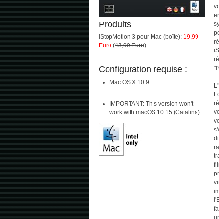
vo
e
Produits
s
pe
iStopMotion 3 pour Mac (boîte):
19,99
ré
Euro
(
43,99 Euro
)
iS
ré
Configuration requise :
"l
Mac OS X 10.9
L
L
ré
IMPORTANT: This version won't
v
work with macOS 10.15 (Catalina)
v
s
di
r
tr
fi
pr
v
i
l'
fa
u