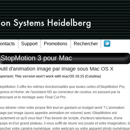
Contacts
Support
Promotions
Rechercher
iStopMotion 3 pour Mac
util d'animation image par image sous Mac OS X
mportant: This version won't work with macOS 10.15 (Catalina)
topMotion 3 offre les mêmes fonctionnalités que toutes celles d'iStopMotion Pro,
press et Home; de l'assistant HD au correcteur de couleur, en passant par la
toscopie et le montage avec Final Cut Pro.
us désirer créer votre propre film tout en gardant un budget serré ? L'animation
mage par image (aussi appelée animation en volume) avec iStopMotion est
actement ce qu'il vous faut ! Pas besoin de scripte, d'acteurs talentueux, d'une
uipe et d'un grand plateau; il vous suffit de réunir vos jouets et votre imagination, 
rancher votre caméra numérique, votre webcam ou votre appareil photo numérique