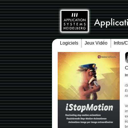
Logiciels
Jeux Vidéo
Infos/
O
I
iS
Ex
ro
Vo
i
ex
éq
b