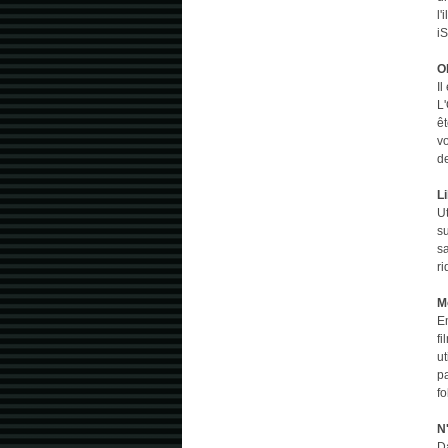
l'
i
O
Il
L
êt
v
de
L
U
su
s
ri
M
E
fi
ut
pa
fo
N
Da