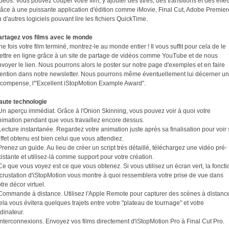
déos. Vous pouvez couper votre film, y ajouter des titres, des transitions et des effet
râce à une puissante application d'édition comme iMovie, Final Cut, Adobe Premier
 d'autres logiciels pouvant lire les fichiers QuickTime.
artagez vos films avec le monde
e fois votre film terminé, montrez-le au monde entier ! Il vous suffit pour cela de le
ettre en ligne grâce à un site de partage de vidéos comme YouTube et de nous
voyer le lien. Nous pourrons alors le poster sur notre page d'exemples et en faire
ention dans notre newsletter. Nous pourrons même éventuellement lui décerner u
écompense, l'"Excellent iStopMotion Example Award".
aute technologie
Un aperçu immédiat. Grâce à l'Onion Skinning, vous pouvez voir à quoi votre
nimation pendant que vous travaillez encore dessus.
Lecture instantanée. Regardez votre animation juste après sa finalisation pour voir 
effet obtenu est bien celui que vous attendiez.
Prenez un guide. Au lieu de créer un script très détaillé, téléchargez une vidéo pré-
istante et utilisez-là comme support pour votre création.
Ce que vous voyez est ce que vous obtenez. Si vous utilisez un écran vert, la foncti
ncrustation d'iStopMotion vous montre à quoi ressemblera votre prise de vue dans
tre décor virtuel.
 Commande à distance. Utilisez l'Apple Remote pour capturer des scènes à distanc
la vous évitera quelques trajets entre votre "plateau de tournage" et votre
dinateur.
Interconnexions. Envoyez vos films directement d'iStopMotion Pro à Final Cut Pro.