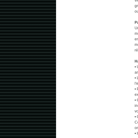
vi
g
ou
P
Un
m
en
m
r
H
• 
a
• 
l'
• 
ex
• 
i
vo
•
Ce
or
• 