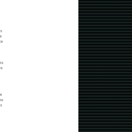
us
ue
ce
es
re
re
 ou
es