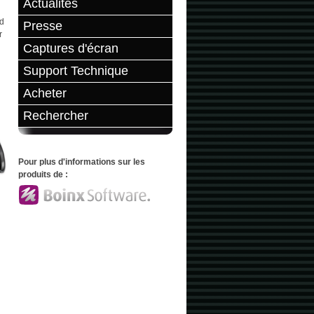
Actualités
nd
Presse
r
Captures d'écran
Support Technique
Acheter
Rechercher
Pour plus d'informations sur les
produits de :