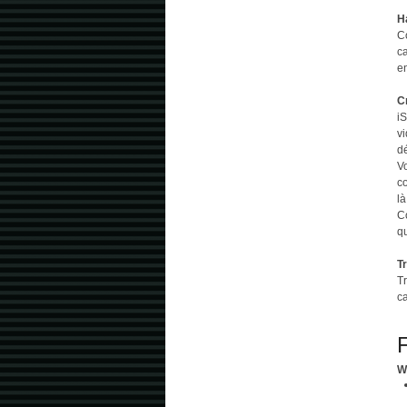
H
C
ca
e
C
i
vi
d
V
c
là
C
qu
T
T
c
F
W