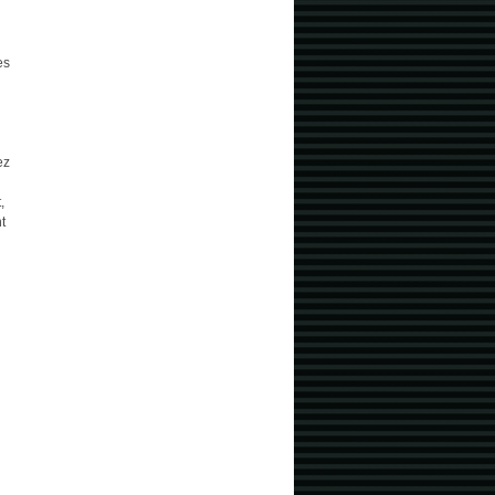
es
ez
,
t