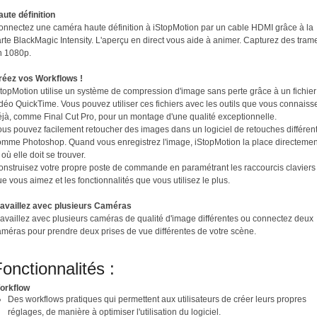
aute définition
onnectez une caméra haute définition à iStopMotion par un cable HDMI grâce à la
rte BlackMagic Intensity. L'aperçu en direct vous aide à animer. Capturez des tram
n 1080p.
réez vos Workflows !
StopMotion utilise un système de compression d'image sans perte grâce à un fichier
déo QuickTime. Vous pouvez utiliser ces fichiers avec les outils que vous connaiss
éjà, comme Final Cut Pro, pour un montage d'une qualité exceptionnelle.
ous pouvez facilement retoucher des images dans un logiciel de retouches différent
omme Photoshop. Quand vous enregistrez l'image, iStopMotion la place directemen
 où elle doit se trouver.
onstruisez votre propre poste de commande en paramétrant les raccourcis claviers
e vous aimez et les fonctionnalités que vous utilisez le plus.
ravaillez avec plusieurs Caméras
ravaillez avec plusieurs caméras de qualité d'image différentes ou connectez deux
améras pour prendre deux prises de vue différentes de votre scène.
onctionnalités :
orkflow
Des workflows pratiques qui permettent aux utilisateurs de créer leurs propres
réglages, de manière à optimiser l'utilisation du logiciel.