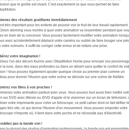
illusion que le gorille est vivant. C'est exactement ce que vous permet de faire
StopMotion.
btenez des résultats gratifiants immédiatement
 est très important pour les enfants de pouvoir voir le fruit de leur travail rapidement.
'Onion skinning vous montre à quoi votre animation va ressembler pendant que vo
es en train de la concevoir. Vous pouvez facilement modifier votre animation lorsq
ous avez accidentellement déplacé votre caméra ou oublié de faire bouger une piè
 votre scénario. Il suffit de corriger cette erreur et de refaire une prise.
ibérez votre imagination !
tilisez l'un des décors fournis avec iStopMotion Home pour envoyer vos personnag
r la lune, dans des eaux profondes ou dans un désert sans quitter le confort de vot
alon ! Vous pouvez également ajouter quelque chose au premier plan comme un
deau pour donner l'illusion que votre scène se déroule sur une scène de théâtre.
ontrez vos films à vos proches !
mmenez votre animation partout avec vous. Vous pouvez tout aussi bien mettre vot
lm sur DVD avec iMovie ou iDVD d'apple et le visionner sur un écran de télévision,
iliser votre imprimante pour créer un folioscope, ce petit cahier dont on fait défiler l
ges très vite, ce qui donne l'illusion d'un mouvement. Vous pouvez emporter votre
lioscope n'importe où: il tient dans votre poche et ne nécessite pas d'électricité.
'oubliez pas la bande son !
ns la plupart des studios d'animation professionnels, la bande son est enregistrée