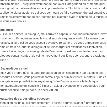
vant l'animation. Enregistrez votre bande-son avec GarageBand ou n'importe quel
tre logiciel de traitement du son et importez-là dans iStopMotion. Vous pourrez alo
sualiser le signal audio, ce qui vous permettra de faire correspondre facilement vos
nimations avec votre bande son, comme par exemple avec le rythme de la musique
ue vous avez choisie.
otoscopie
ous voulez animer un dialogue, mais arriver à capture le bon mouvement des lèvre
st vraiment difficile, même avec le visualiseur de séquence audio ? Le mieux que
us ayez à faire est de vous asseoir devant votre caméra, de vous enregistrer vous-
me en train de jouer le dialogue et de télécharger cet extrait dans iStopMotion
press. En le plaçant comme guide de l'animation, il est très simple de créer des
ialogues convaincants et de voir le mouvement des lèvres correspondre exactemen
 son !
réez un décor virtuel
lmez votre propre décor à partir d'images ou de films et animez par exemple des
nosaures dedans. Vous pouvez désormais ajouter un acteur réel à l'intérieur de ce
cor grâce aux possibilités incroyables qu'offre l'incrustation (cette technique
nématographique qui consiste à filmer un acteur devant un fond vert ou bleu pour
cruster ensuite l'image dans un décor virtuel).
outez des titres, des effets et couper
topMotion est un outil d'enregistrement, il est fait pour vous aider à prendre des