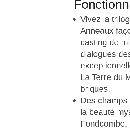
Fonctionna
Vivez la tril
Anneaux faç
casting de m
dialogues des
exceptionnell
La Terre du M
briques.
Des champs p
la beauté my
Fondcombe, 