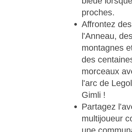
bleue lorsqu
proches.
Affrontez de
l'Anneau, des
montagnes et 
des centaine
morceaux ave
l'arc de Lego
Gimli !
Partagez l'a
multijoueur c
une communa