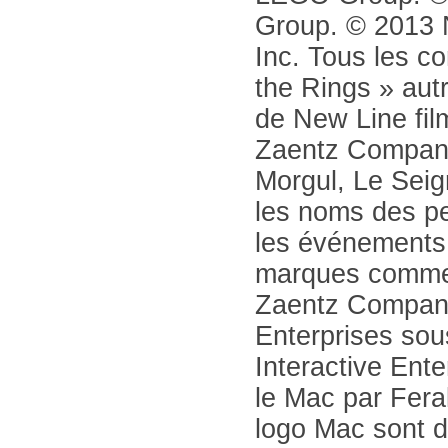
Group. © 2013 
Inc. Tous les c
the Rings » aut
de New Line fi
Zaentz Company 
Morgul, Le Sei
les noms des pe
les événements 
marques commer
Zaentz Company
Enterprises sou
Interactive Ente
le Mac par Feral
logo Mac sont 