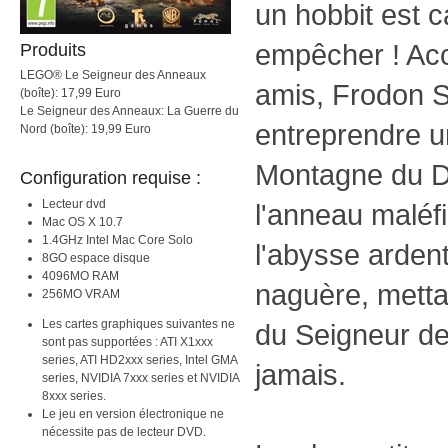
un hobbit est c
empêcher ! Ac
Produits
LEGO® Le Seigneur des Anneaux
amis, Frodon S
(boîte): 17,99 Euro
Le Seigneur des Anneaux: La Guerre du
entreprendre un
Nord (boîte): 19,99 Euro
Montagne du De
Configuration requise :
Lecteur dvd
l'anneau maléf
Mac OS X 10.7
1.4GHz Intel Mac Core Solo
l'abysse ardent 
8GO espace disque
4096MO RAM
naguère, mettan
256MO VRAM
Les cartes graphiques suivantes ne
du Seigneur de
sont pas supportées : ATI X1xxx
series, ATI HD2xxx series, Intel GMA
jamais.
series, NVIDIA 7xxx series et NVIDIA
8xxx series.
Le jeu en version électronique ne
nécessite pas de lecteur DVD.