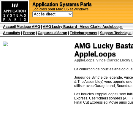
Application Systems Paris
Logiciels pour Mac OS et Windows
Accueil Musique AMG
|
AMG Lucky Bastard - Vince Clarke AppleLoops
Actualités
|
Presse
|
Captures d'écran
|
Téléchargement
|
Support Technique
AMG Lucky Bastar
AppleLoops
AppleLoops, Vince Clarke: Lucky 
La collection de boucles analogiques
Joueur de Synthé de légende, Vinc
& The Assembley) vous apporte une 
utiliser avec Garageband, Soundtrac
Les boucles «AppleLoops» sont init
Express. Ces fichiers sonores (AIFF)
Final Cut Express et iMovie ainsi que 