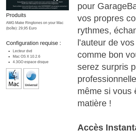
pour GarageBan
Produits
vos propres co
AMG Make Ringtones on your Mac
rythmes, échant
(boîte): 29,95 Euro
l'auteur de vos
Configuration requise :
Lecteur dvd
comme bon vo
Mac OS X 10.2.6
4.3GO espace disque
serez surpris p
professionnelle
même si vous ê
matière !
Accès Instan