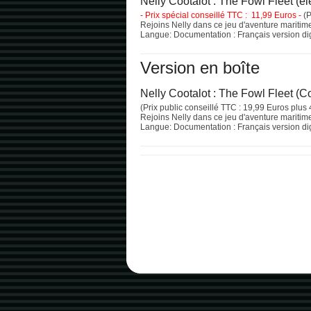
Nelly Cootalot : The Fowl Fleet (él
- Prix spécial conseillé TTC : 11,99 Euros -
(P
Rejoins Nelly dans ce jeu d'aventure maritim
Langue: Documentation : Français version digi
Version en boîte
Nelly Cootalot : The Fowl Fleet (Co
(Prix public conseillé TTC : 19,99 Euros plus 
Rejoins Nelly dans ce jeu d'aventure maritim
Langue: Documentation : Français version digi