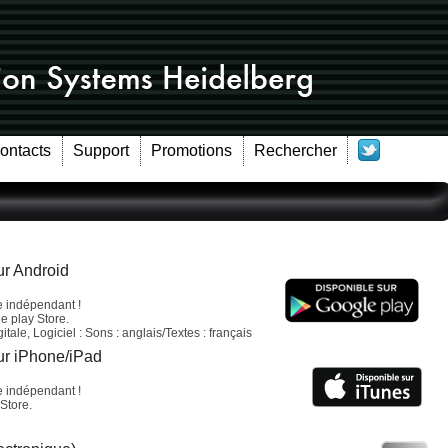
Contacts
Support
Promotions
Rechercher
ur Android
e indépendant !
e play Store.
ale, Logiciel : Sons : anglais/Textes : français
our iPhone/iPad
e indépendant !
Store.