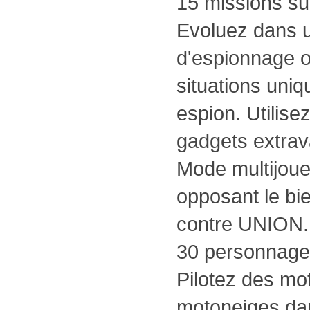
15 missions su
Evoluez dans 
d'espionnage or
situations uni
espion. Utilise
gadgets extrav
Mode multijoueu
opposant le bie
contre UNION. 
30 personnage
Pilotez des mo
motoneiges da