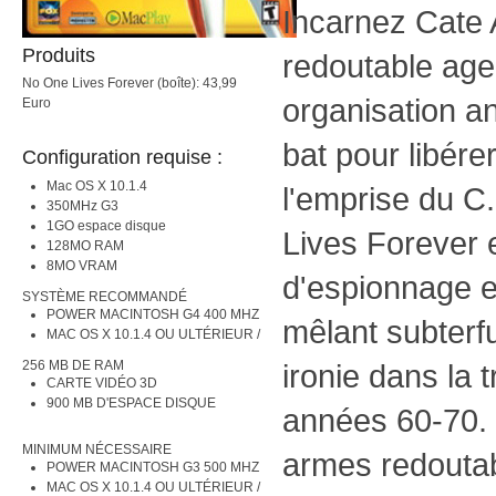
Incarnez Cate 
Produits
redoutable age
No One Lives Forever (boîte): 43,99
organisation an
Euro
bat pour libére
Configuration requise :
Mac OS X 10.1.4
l'emprise du C
350MHz G3
1GO espace disque
Lives Forever e
128MO RAM
8MO VRAM
d'espionnage e
SYSTÈME RECOMMANDÉ
POWER MACINTOSH G4 400 MHZ
mêlant subterf
MAC OS X 10.1.4 OU ULTÉRIEUR /
256 MB DE RAM
ironie dans la t
CARTE VIDÉO 3D
900 MB D'ESPACE DISQUE
années 60-70. 
MINIMUM NÉCESSAIRE
armes redoutab
POWER MACINTOSH G3 500 MHZ
MAC OS X 10.1.4 OU ULTÉRIEUR /