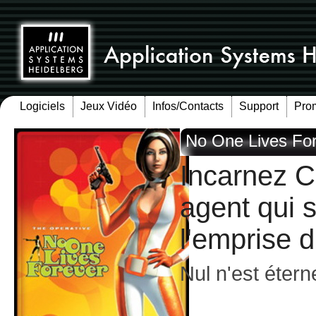
Logiciels
Jeux Vidéo
Infos/Contacts
Support
Pro
No One Lives Fo
Incarnez C
agent qui s
l'emprise 
Nul n'est éterne