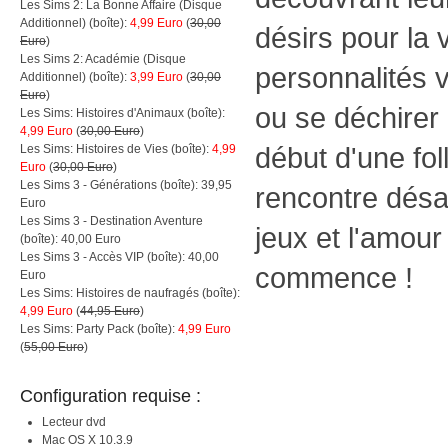
Les Sims 2: La Bonne Affaire (Disque
Additionnel) (boîte):
4,99 Euro
(
30,00
désirs pour la v
Euro
)
Les Sims 2: Académie (Disque
personnalités v
Additionnel) (boîte):
3,99 Euro
(
30,00
Euro
)
ou se déchirer 
Les Sims: Histoires d'Animaux (boîte):
4,99 Euro
(
30,00 Euro
)
début d'une fo
Les Sims: Histoires de Vies (boîte):
4,99
Euro
(
30,00 Euro
)
Les Sims 3 - Générations (boîte): 39,95
rencontre désa
Euro
Les Sims 3 - Destination Aventure
jeux et l'amour
(boîte): 40,00 Euro
Les Sims 3 - Accès VIP (boîte): 40,00
commence !
Euro
Les Sims: Histoires de naufragés (boîte):
4,99 Euro
(
44,95 Euro
)
Les Sims: Party Pack (boîte):
4,99 Euro
(
55,00 Euro
)
Configuration requise :
Lecteur dvd
Mac OS X 10.3.9