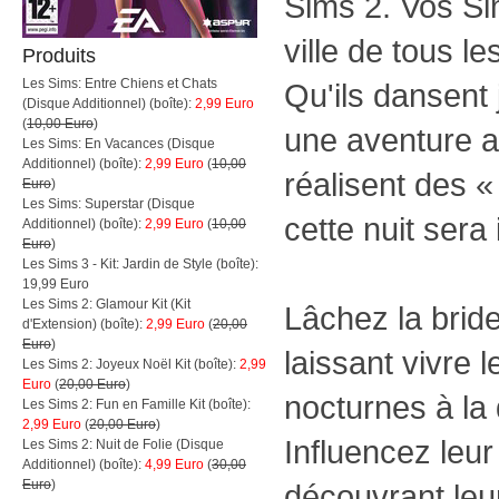
Sims 2. Vos Si
ville de tous l
Produits
Les Sims: Entre Chiens et Chats
Qu'ils dansent 
(Disque Additionnel) (boîte):
2,99 Euro
(
10,00 Euro
)
une aventure 
Les Sims: En Vacances (Disque
Additionnel) (boîte):
2,99 Euro
(
10,00
réalisent des «
Euro
)
Les Sims: Superstar (Disque
cette nuit sera 
Additionnel) (boîte):
2,99 Euro
(
10,00
Euro
)
Les Sims 3 - Kit: Jardin de Style (boîte):
19,99 Euro
Les Sims 2: Glamour Kit (Kit
Lâchez la brid
d'Extension) (boîte):
2,99 Euro
(
20,00
Euro
)
laissant vivre l
Les Sims 2: Joyeux Noël Kit (boîte):
2,99
Euro
(
20,00 Euro
)
nocturnes à la 
Les Sims 2: Fun en Famille Kit (boîte):
2,99 Euro
(
20,00 Euro
)
Influencez leu
Les Sims 2: Nuit de Folie (Disque
Additionnel) (boîte):
4,99 Euro
(
30,00
Euro
)
découvrant leur