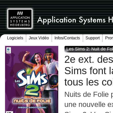
Logiciels
Jeux Vidéo
Infos/Contacts
Support
Pro
Les Sims 2: Nuit de Fol
2e ext. de
Sims font 
tous les c
Nuits de Folie 
une nouvelle e