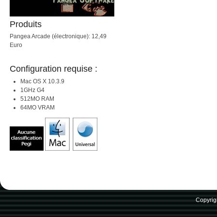
Produits
Pangea Arcade (électronique): 12,49
Euro
Configuration requise :
Mac OS X 10.3.9
1GHz G4
512MO RAM
64MO VRAM
Copyrig