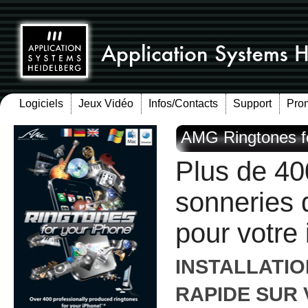
Logiciels
Jeux Vidéo
Infos/Contacts
Support
Pro
AMG Ringtones f
Plus de 40
sonneries 
pour votre
INSTALLATI
RAPIDE SUR