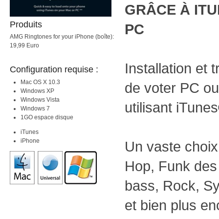
GRÂCE À ITU
Produits
PC
AMG Ringtones for your iPhone (boîte):
19,99 Euro
Installation et 
Configuration requise :
Mac OS X 10.3
de voter PC ou
Windows XP
Windows Vista
utilisant iTune
Windows 7
1GO espace disque
iTunes
iPhone
Un vaste choix 
Hop, Funk des
bass, Rock, Sy
et bien plus en