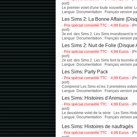
port)
Le premier volet d'une toute nouvelle série: 
Langue: Documentation : Français version pap
Les Sims 2: La Bonne Affaire (Disq
- Prix spécial conseillé TTC : 4,99 Euros -
(Pr
port)
3e ext. des Sims 2. Les Sims investissent le 
Langue: Documentation : Français version pap
Les Sims 2: Nuit de Folie (Disque 
- Prix spécial conseillé TTC : 4,99 Euros -
(Pr
port)
2e ext. des Sims 2. Les Sims font la tournée 
Langue: Documentation : Français version pap
Les Sims: Party Pack
- Prix spécial conseillé TTC : 4,99 Euros -
(Pr
port)
Comprend Les Sims et les 3 premières exten
Langue: Documentation : Français version pap
Les Sims: Histoires d'Animaux
- Prix spécial conseillé TTC : 4,99 Euros -
(Pr
port)
Le deuxième volet de la série : Les Sims Hist
Langue: Documentation : Français version pap
Les Sims: Histoires de naufragés
- Prix spécial conseillé TTC : 4,99 Euros -
(Pr