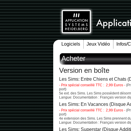
Logiciels
Jeux Vidéo
Infos/
Acheter
Version en boîte
Les Sims: Entre Chiens et Chats (
- Prix spécial conseillé TTC : 2,99 Euros -
(Pr
port)
5e ext. des Sims. Les Sims possèdent déso
Langue: Documentation : Français version digi
Les Sims: En Vacances (Disque Ad
- Prix spécial conseillé TTC : 2,99 Euros -
(Pr
port)
4e extension des Sims. Les Sims prennent d
Langue: Documentation : Français version digi
Les Sims: Superstar (Disque Addit