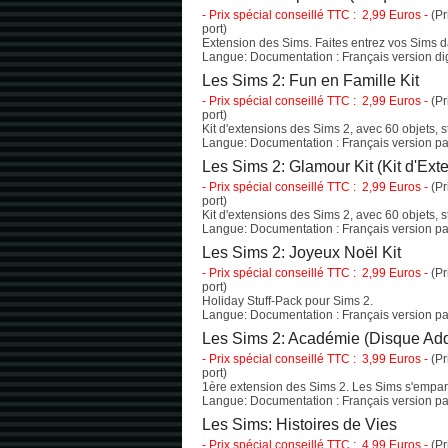
- Prix spécial conseillé TTC : 2,99 Euros -
(Pr
port)
Extension des Sims. Faites entrez vos Sims d
Langue: Documentation : Français version digi
Les Sims 2: Fun en Famille Kit
- Prix spécial conseillé TTC : 2,99 Euros -
(Pr
port)
Kit d'extensions des Sims 2, avec 60 objets, s
Langue: Documentation : Français version pap
Les Sims 2: Glamour Kit (Kit d'Ext
- Prix spécial conseillé TTC : 2,99 Euros -
(Pr
port)
Kit d'extensions des Sims 2, avec 60 objets, s
Langue: Documentation : Français version pap
Les Sims 2: Joyeux Noël Kit
- Prix spécial conseillé TTC : 2,99 Euros -
(Pr
port)
Holiday Stuff-Pack pour Sims 2.
Langue: Documentation : Français version pap
Les Sims 2: Académie (Disque Add
- Prix spécial conseillé TTC : 3,99 Euros -
(Pr
port)
1ère extension des Sims 2. Les Sims s'empar
Langue: Documentation : Français version pap
Les Sims: Histoires de Vies
- Prix spécial conseillé TTC : 4,99 Euros -
(Pr