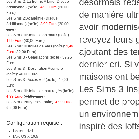
désormais redé
Les Sims 2: La Bonne Affaire (Disque
Additionnel) (boîte):
4,99 Euro
(
30,00
de manière ult
Euro
)
Les Sims 2: Académie (Disque
Additionnel) (boîte):
3,99 Euro
(
30,00
avoir modernis
Euro
)
Les Sims: Histoires d'Animaux (boîte):
revoyez leurs 
4,99 Euro
(
30,00 Euro
)
Les Sims: Histoires de Vies (boîte):
4,99
ajoutant des t
Euro
(
30,00 Euro
)
Les Sims 3 - Générations (boîte): 39,95
dernier cri. Si
Euro
Les Sims 3 - Destination Aventure
maisons ont b
(boîte): 40,00 Euro
Les Sims 3 - Accès VIP (boîte): 40,00
Euro
Les Sims 3 Insp
Les Sims: Histoires de naufragés (boîte):
4,99 Euro
(
44,95 Euro
)
permet de pro
Les Sims: Party Pack (boîte):
4,99 Euro
(
55,00 Euro
)
un environnem
Configuration requise :
inspiré des loft
Lecteur dvd
Mac OS X 10.5