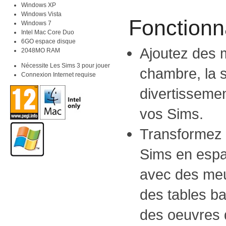
Windows XP
Windows Vista
Fonctionna
Windows 7
Intel Mac Core Duo
6GO espace disque
Ajoutez des 
2048MO RAM
Nécessite Les Sims 3 pour jouer
chambre, la s
Connexion Internet requise
divertissemen
vos Sims.
Transformez 
Sims en espa
avec des meu
des tables b
des oeuvres d