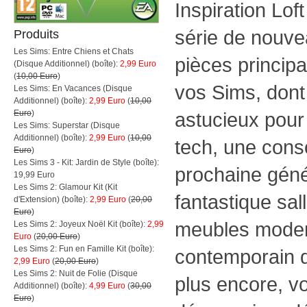
Inspiration Lof
série de nouve
Produits
Les Sims: Entre Chiens et Chats
pièces princip
(Disque Additionnel) (boîte):
2,99 Euro
(
10,00 Euro
)
vos Sims, dont
Les Sims: En Vacances (Disque
Additionnel) (boîte):
2,99 Euro
(
10,00
Euro
)
astucieux pour
Les Sims: Superstar (Disque
Additionnel) (boîte):
2,99 Euro
(
10,00
tech, une conso
Euro
)
Les Sims 3 - Kit: Jardin de Style (boîte):
prochaine géné
19,99 Euro
Les Sims 2: Glamour Kit (Kit
fantastique sal
d'Extension) (boîte):
2,99 Euro
(
20,00
Euro
)
meubles moder
Les Sims 2: Joyeux Noël Kit (boîte):
2,99
Euro
(
20,00 Euro
)
Les Sims 2: Fun en Famille Kit (boîte):
contemporain d
2,99 Euro
(
20,00 Euro
)
Les Sims 2: Nuit de Folie (Disque
plus encore, v
Additionnel) (boîte):
4,99 Euro
(
30,00
Euro
)