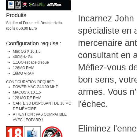
Produits
Incarnez John M
Soldier of Fortune II: Double Helix
spécialiste en
(boîte): 50,00 Euro
mercenaire anti
Configuration requise :
Mac OS X 10.1.5
consultant en af
400MHz G4
1.1GO espace disque
Méfiez-vous de 
128MO RAM
16MO VRAM
bon sens, votr
CONFIGURATION REQUISE:
POWER MAC G4/400 MHZ
armes. Vous n'
MACOS X 10.1.5
128 MO DE RAM
l'échec.
CARTE 3D DISPOSANT DE 16 MO
DE MÉMOIRE
ATTENTION : PAS COMPATIBLE
AVEC LEOPARD !
Eliminez l'enn