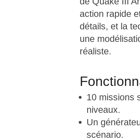
de Quake III 
action rapide 
détails, et la
une modélisati
réaliste.
Fonctionna
10 missions s
niveaux.
Un générateu
scénario.