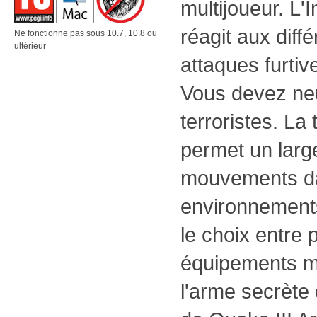
multijoueur. L'In
réagit aux diff
Ne fonctionne pas sous 10.7, 10.8 ou
ultérieur
attaques furtiv
Vous devez neu
terroristes. L
permet un larg
mouvements da
environnements
le choix entre 
équipements mil
l'arme secrète 