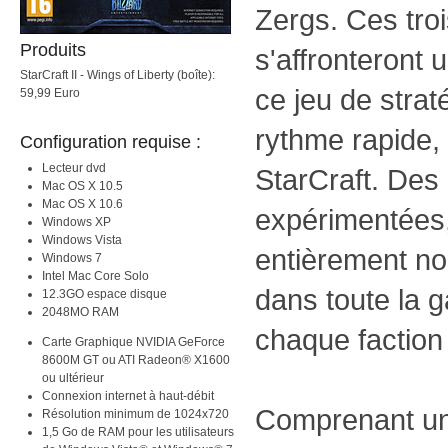
Zergs. Ces tro
Produits
s'affronteront 
StarCraft II - Wings of Liberty (boîte):
ce jeu de strat
59,99 Euro
rythme rapide, 
Configuration requise :
Lecteur dvd
StarCraft. Des 
Mac OS X 10.5
Mac OS X 10.6
expérimentées,
Windows XP
Windows Vista
entièrement no
Windows 7
Intel Mac Core Solo
dans toute la g
12.3GO espace disque
2048MO RAM
chaque faction 
Carte Graphique NVIDIA GeForce
8600M GT ou ATI Radeon® X1600
ou ultérieur
Connexion internet à haut-débit
Comprenant u
Résolution minimum de 1024x720
1,5 Go de RAM pour les utilisateurs