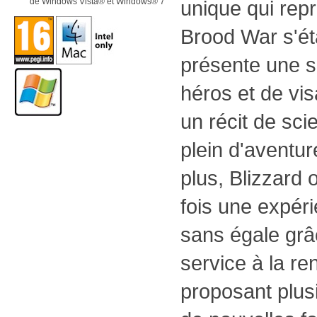
de Windows Vista® et Windows® 7
unique qui repr
Brood War s'éta
présente une 
héros et de vi
un récit de scie
plein d'aventur
plus, Blizzard 
fois une expéri
sans égale grâ
service à la r
proposant plus