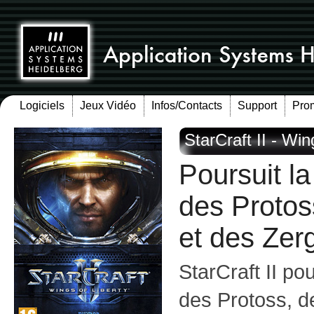
Logiciels
Jeux Vidéo
Infos/Contacts
Support
Pro
StarCraft II - Win
Poursuit l
des Protos
et des Zer
StarCraft II po
des Protoss, d