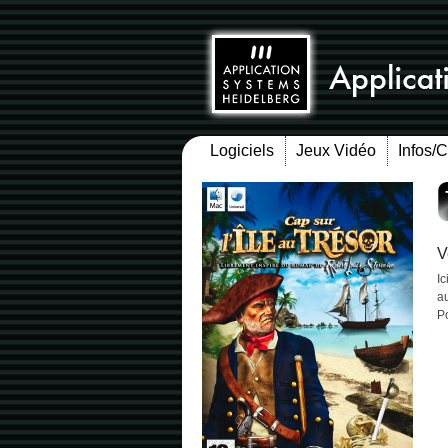
Logiciels
Jeux Vidéo
Infos/
V
Ic
au
P