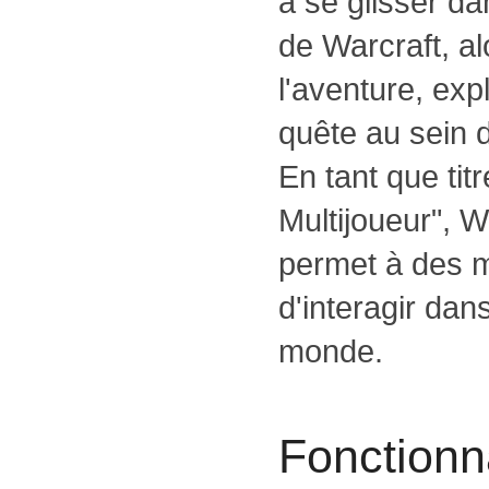
à se glisser d
de Warcraft, al
l'aventure, exp
quête au sein
En tant que ti
Multijoueur", W
permet à des mi
d'interagir da
monde.
Fonctionna