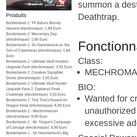
summon a dest
Deathtrap.
Produits
Borderlands 2: TK Baha's Bloody
Harvest (électronique): 1,99 Euro
Borderlands 2: Mercenary Day
(électronique): 1,99 Euro
Fonctionna
Borderlands 2: Sir Hammerlock vs. the
Son of Crawmerax (électronique): 1,99
Euro
Class:
Borderlands 2: Ultimate Vault Hunters
Upgrade Pack (électronique): 3,50 Euro
MECHROMA
Borderlands 2: Creature Slaughter
Dome (électronique): 3,50 Euro
Borderlands 2: Ultimate Vault Hunter
BIO:
Upgrade Pack 2: Digistruct Peak
Challenge (électronique): 3,50 Euro
Wanted for cr
Borderlands 2: Tiny Tina's Assault on
Dragon Keep (électronique): 8,99 Euro
unauthorized
Borderlands 2 - Mechromancer
(électronique): 8,99 Euro
excessive ado
Borderlands 2 - Mr. Torgue's Campaign
of Carnage (électronique): 8,99 Euro
Borderlands 2 - Sir Hammerlock's Big