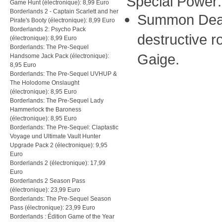
Special Power:
Game Hunt (électronique): 8,99 Euro
Borderlands 2 - Captain Scarlett and her
Summon Death
Pirate's Booty (électronique): 8,99 Euro
Borderlands 2: Psycho Pack
destructive ro
(électronique): 8,99 Euro
Borderlands: The Pre-Sequel
Gaige.
Handsome Jack Pack (électronique):
8,95 Euro
Borderlands: The Pre-Sequel UVHUP &
The Holodome Onslaught
(électronique): 8,95 Euro
Borderlands: The Pre-Sequel Lady
Hammerlock the Baroness
(électronique): 8,95 Euro
Borderlands: The Pre-Sequel: Claptastic
Voyage und Ultimate Vault Hunter
Upgrade Pack 2 (électronique): 9,95
Euro
Borderlands 2 (électronique): 17,99
Euro
Borderlands 2 Season Pass
(électronique): 23,99 Euro
Borderlands: The Pre-Sequel Season
Pass (électronique): 23,99 Euro
Borderlands : Édition Game of the Year