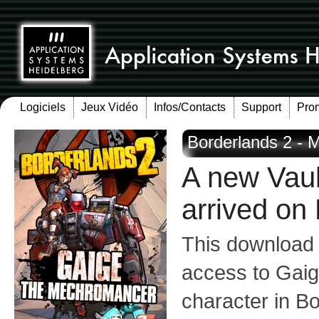
Logiciels
Jeux Vidéo
Infos/Contacts
Support
Pro
Borderlands 2 -
A new Vaul
arrived on
This download 
access to Gaig
character in B