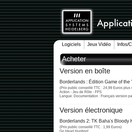
Logiciels
Jeux Vidéo
Infos/
Acheter
Version en boîte
Borderlands : Édition Game of the
(Prix public conseillé TTC : 24,99 Euros plus 
Action - Jeu de Rôle - FPS
Langue: Documentation : Français version pap
Version électronique
Borderlands 2: TK Baha's Bloody H
(Prix public conseillé TTC : 1,99 Euros)
Go Head Hunting!