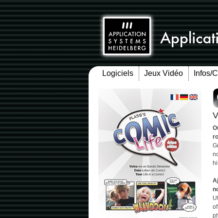
Logiciels
Jeux Vidéo
Infos/
V
O
r
Gr
n
hi
A
n
Ut
of
ph