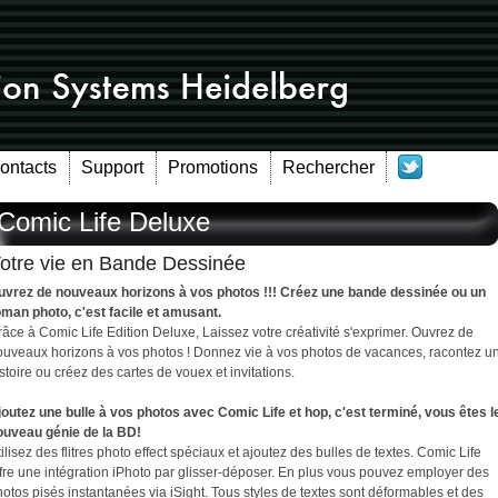
Contacts
Support
Promotions
Rechercher
Comic Life Deluxe
otre vie en Bande Dessinée
uvrez de nouveaux horizons à vos photos !!! Créez une bande dessinée ou un
oman photo, c'est facile et amusant.
âce à Comic Life Edition Deluxe, Laissez votre créativité s'exprimer. Ouvrez de
ouveaux horizons à vos photos ! Donnez vie à vos photos de vacances, racontez u
stoire ou créez des cartes de vouex et invitations.
joutez une bulle à vos photos avec Comic Life et hop, c'est terminé, vous êtes l
ouveau génie de la BD!
ilisez des flitres photo effect spéciaux et ajoutez des bulles de textes. Comic Life
fre une intégration iPhoto par glisser-déposer. En plus vous pouvez employer des
otos pisés instantanées via iSight. Tous styles de textes sont déformables et des