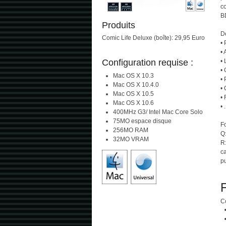
co
B
Produits
De
Comic Life Deluxe (boîte): 29,95 Euro
• 
•
Configuration requise :
• 
• 
Mac OS X 10.3
• 
Mac OS X 10.4.0
• 
Mac OS X 10.5
• 
Mac OS X 10.6
• .
400MHz G3/ Intel Mac Core Solo
75MO espace disque
Fo
256MO RAM
Q:
32MO VRAM
R
c
pu
F
Co