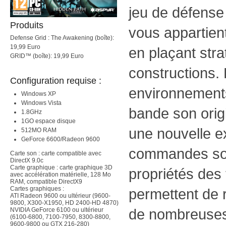
jeu de défense e
Produits
vous appartient
Defense Grid : The Awakening (boîte):
19,99 Euro
en plaçant str
GRID™ (boîte): 19,99 Euro
constructions. 
Configuration requise :
environnement
Windows XP
Windows Vista
bande son orig
1.8GHz
1GO espace disque
une nouvelle e
512MO RAM
GeForce 6600/Radeon 9600
commandes sont
Carte son : carte compatible avec
DirectX 9.0c
Carte graphique : carte graphique 3D
propriétés des
avec accélération matérielle, 128 Mo
RAM, compatible DirectX9
Cartes graphiques :
permettent de r
ATI Radeon 9600 ou ultérieur (9600-
9800, X300-X1950, HD 2400-HD 4870)
de nombreuses 
NVIDIA GeForce 6100 ou ultérieur
(6100-6800, 7100-7950, 8300-8800,
9600-9800 ou GTX 216-280)