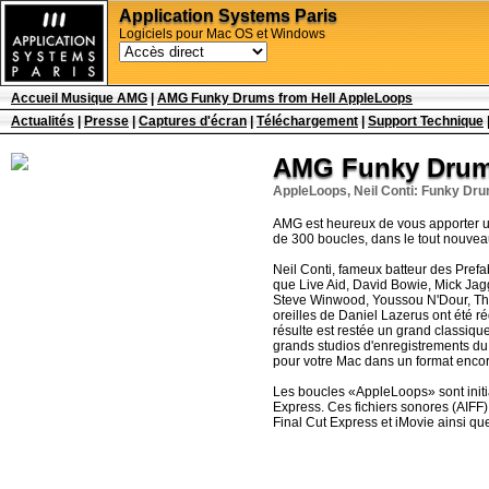
Application Systems Paris
Logiciels pour Mac OS et Windows
Accueil Musique AMG
|
AMG Funky Drums from Hell AppleLoops
Actualités
|
Presse
|
Captures d'écran
|
Téléchargement
|
Support Technique
AMG Funky Drums
AppleLoops, Neil Conti: Funky Dr
AMG est heureux de vous apporter un
de 300 boucles, dans le tout nouvea
Neil Conti, fameux batteur des Prefa
que Live Aid, David Bowie, Mick Jag
Steve Winwood, Youssou N'Dour, Th
oreilles de Daniel Lazerus ont été r
résulte est restée un grand classiqu
grands studios d'enregistrements du
pour votre Mac dans un format encor
Les boucles «AppleLoops» sont init
Express. Ces fichiers sonores (AIFF)
Final Cut Express et iMovie ainsi que 