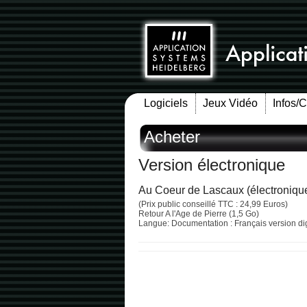
Logiciels
Jeux Vidéo
Infos/
Acheter
Version électronique
Au Coeur de Lascaux (électroniqu
(Prix public conseillé TTC : 24,99 Euros)
Retour A l'Age de Pierre (1,5 Go)
Langue: Documentation : Français version digi