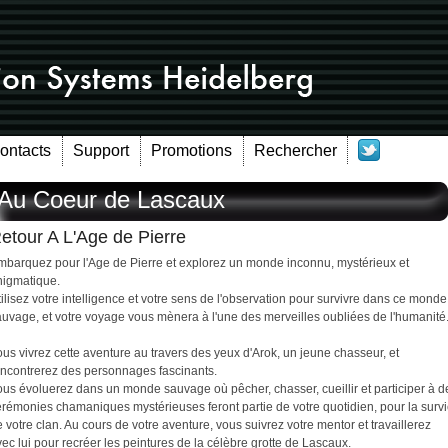
Contacts
Support
Promotions
Rechercher
Au Coeur de Lascaux
etour A L'Age de Pierre
mbarquez pour l'Age de Pierre et explorez un monde inconnu, mystérieux et
nigmatique.
ilisez votre intelligence et votre sens de l'observation pour survivre dans ce monde
auvage, et votre voyage vous mènera à l'une des merveilles oubliées de l'humanité
us vivrez cette aventure au travers des yeux d'Arok, un jeune chasseur, et
encontrerez des personnages fascinants.
ous évoluerez dans un monde sauvage où pêcher, chasser, cueillir et participer à d
érémonies chamaniques mystérieuses feront partie de votre quotidien, pour la surv
 votre clan. Au cours de votre aventure, vous suivrez votre mentor et travaillerez
ec lui pour recréer les peintures de la célèbre grotte de Lascaux.