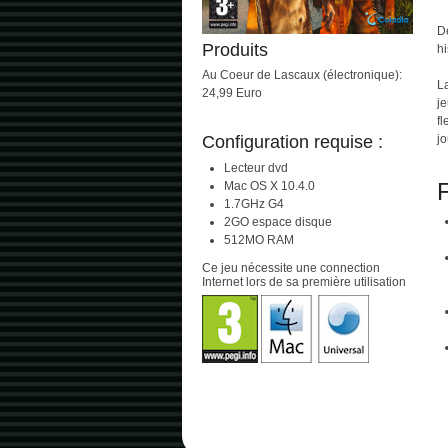
D
Produits
hi
Au Coeur de Lascaux (électronique):
L
24,99 Euro
j
fl
Configuration requise :
jo
Lecteur dvd
F
Mac OS X 10.4.0
1.7GHz G4
2GO espace disque
512MO RAM
Ce jeu nécessite une connection
Internet lors de sa première utilisation