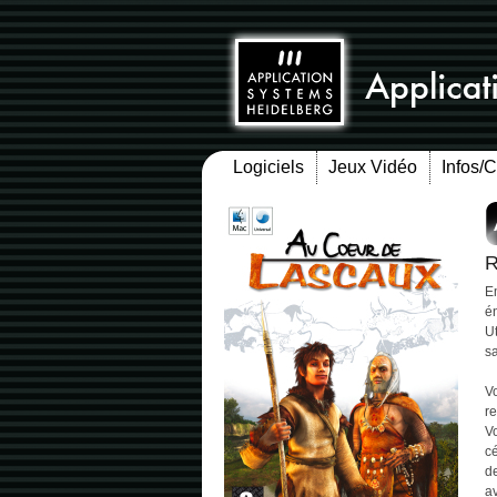
Logiciels
Jeux Vidéo
Infos/
R
E
é
Ut
s
Vo
r
V
c
de
av