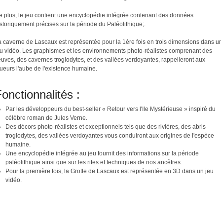
e plus, le jeu contient une encyclopédie intégrée contenant des données
storiquement précises sur la période du Paléolithique;.
a caverne de Lascaux est représentée pour la 1ère fois en trois dimensions dans u
eu vidéo. Les graphismes et les environnements photo-réalistes comprenant des
euves, des cavernes troglodytes, et des vallées verdoyantes, rappelleront aux
ueurs l'aube de l'existence humaine.
onctionnalités :
Par les développeurs du best-seller « Retour vers l'Ile Mystérieuse » inspiré du
célèbre roman de Jules Verne.
Des décors photo-réalistes et exceptionnels tels que des rivières, des abris
troglodytes, des vallées verdoyantes vous conduiront aux origines de l'espèce
humaine.
Une encyclopédie intégrée au jeu fournit des informations sur la période
paléolithique ainsi que sur les rites et techniques de nos ancêtres.
Pour la première fois, la Grotte de Lascaux est représentée en 3D dans un jeu
vidéo.