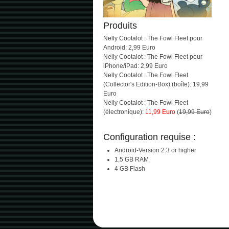
Produits
Nelly Cootalot : The Fowl Fleet pour
Android: 2,99 Euro
Nelly Cootalot : The Fowl Fleet pour
iPhone/iPad: 2,99 Euro
Nelly Cootalot : The Fowl Fleet
(Collector's Edition-Box) (boîte): 19,99
Euro
Nelly Cootalot : The Fowl Fleet
(électronique):
11,99 Euro
(
19,99 Euro
)
Configuration requise :
Android-Version 2.3 or higher
1,5 GB RAM
4 GB Flash