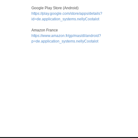
Google Play Store (Android)
https://play.google.com/store/apps/details?
id=de.application_systems.nellyCootalot
Amazon France
https://www.amazon.fr/gp/mas/dl/android?
p=de.application_systems.nellyCootalot