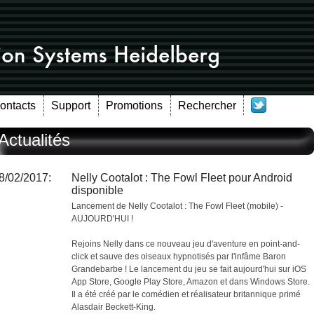
Contacts
Support
Promotions
Rechercher
Actualités
8/02/2017:
Nelly Cootalot : The Fowl Fleet pour Android
disponible
Lancement de Nelly Cootalot : The Fowl Fleet (mobile) -
AUJOURD'HUI !
Rejoins Nelly dans ce nouveau jeu d'aventure en point-and-
click et sauve des oiseaux hypnotisés par l'infâme Baron
Grandebarbe ! Le lancement du jeu se fait aujourd'hui sur iOS
App Store, Google Play Store, Amazon et dans Windows Store.
Il a été créé par le comédien et réalisateur britannique primé
Alasdair Beckett-King.